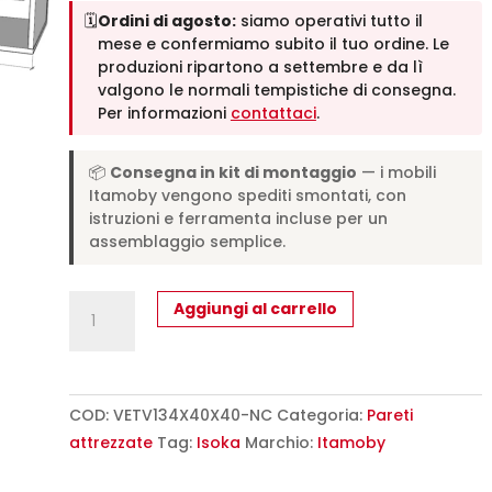
🗓️
Ordini di agosto:
siamo operativi tutto il
mese e confermiamo subito il tuo ordine. Le
produzioni ripartono a settembre e da lì
valgono le normali tempistiche di consegna.
Per informazioni
contattaci
.
📦
Consegna in kit di montaggio
— i mobili
Itamoby vengono spediti smontati, con
istruzioni e ferramenta incluse per un
assemblaggio semplice.
Pensile
Aggiungi al carrello
TV
Ribalta
con
passa
COD:
VETV134X40X40-NC
Categoria:
Pareti
cavi
attrezzate
Tag:
Isoka
Marchio:
Itamoby
Isoka