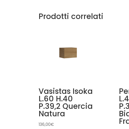
Prodotti correlati
Vasistas Isoka
Pe
L.60 H.40
L.
P.39,2 Quercia
P.
Natura
Bi
Fr
136,00
€