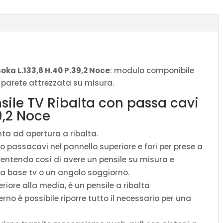
L.133,6
H.40
P.39,2
Noce
quantità
soka L.133,6 H.40 P.39,2 Noce
: modulo componibile
ua parete attrezzata su misura.
sile TV Ribalta con passa cavi
9,2 Noce
nta ad apertura a ribalta.
ro passacavi nel pannello superiore e fori per prese a
sentendo così di avere un pensile su misura e
a base tv o un angolo soggiorno.
riore alla media, è un pensile a ribalta
rno è possibile riporre tutto il necessario per una