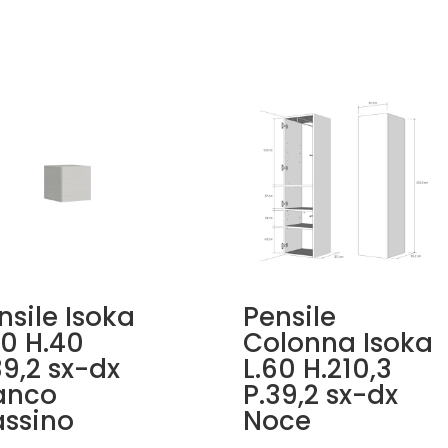
nsile Isoka
Pensile
40 H.40
Colonna Isoka
39,2 sx-dx
L.60 H.210,3
anco
P.39,2 sx-dx
assino
Noce