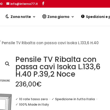
00
info@interno77.it
Products
search
Zona notte
Zona giorno
Spedizioni e
 Pensile TV Ribalta con passa cavi Isoka L.133,6 H.40
Pensile TV Ribalta con
passa cavi Isoka L.133,6
H.40 P.39,2 Noce
236,00
€
✓ 10 rate tasso zero
·
✓ Spedizione in tutta Italia
·
✓ 100% Made in Italy