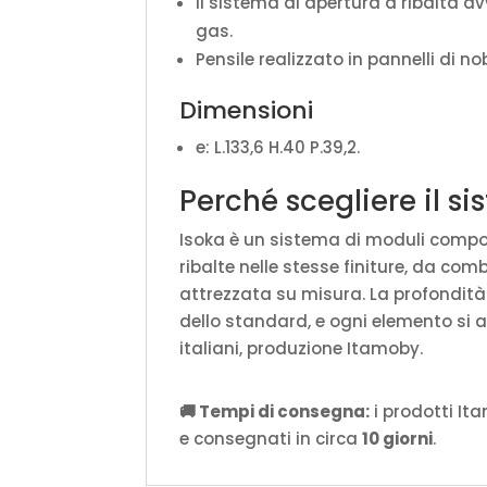
Il sistema di apertura a ribalta 
gas.
Pensile realizzato in pannelli di nob
Dimensioni
e: L.133,6 H.40 P.39,2.
Perché scegliere il s
Isoka è un sistema di moduli componib
ribalte nelle stesse finiture, da com
attrezzata su misura. La profondit
dello standard, e ogni elemento si 
italiani, produzione Itamoby.
🚚 Tempi di consegna:
i prodotti It
e consegnati in circa
10 giorni
.