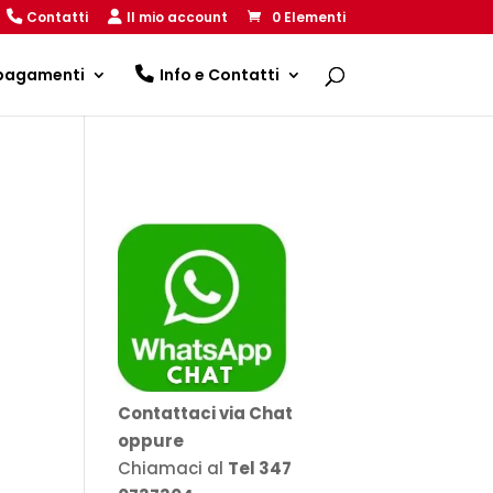
Contatti
Il mio account
0 Elementi
 pagamenti
Info e Contatti
Contattaci via Chat
oppure
Chiamaci al
Tel 347