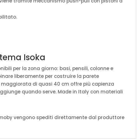
avviene tramite meccanismo push-pull con pistoni a
ilitato.
istema Isoka
ili per la zona giorno: basi, pensili, colonne e
binare liberamente per costruire la parete
à maggiorata di quasi 40 cm offre più capienza
aggiunge quando serve. Made in Italy con materiali
amoby vengono spediti direttamente dal produttore