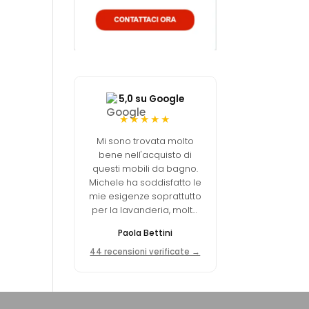
5,0 su Google
★★★★★
Mi sono trovata molto
bene nell'acquisto di
questi mobili da bagno.
Michele ha soddisfatto le
mie esigenze soprattutto
per la lavanderia, molto
funzionale. Ottimo
Paola Bettini
equilibrio tra qualità e
prezzo.
44 recensioni verificate →