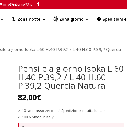
info@interno77.it
Products
search
Zona notte
Zona giorno
Spedizioni 
sile a giorno Isoka L.60 H.40 P.39,2 / L.40 H.60 P.39,2 Quercia
Pensile a giorno Isoka L.60
H.40 P.39,2 / L.40 H.60
P.39,2 Quercia Natura
82,00
€
✓ 10 rate tasso zero
·
✓ Spedizione in tutta Italia
·
✓ 100% Made in Italy