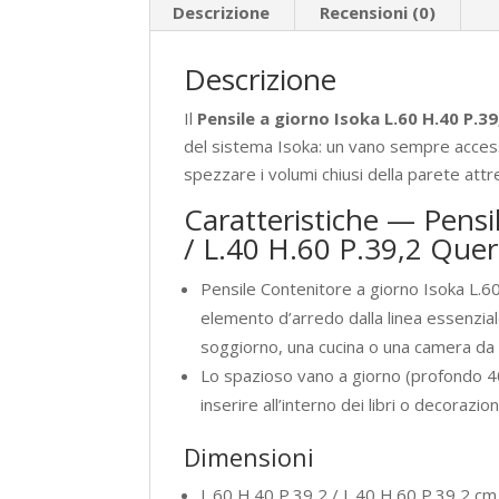
Descrizione
Recensioni (0)
Descrizione
Il
Pensile a giorno Isoka L.60 H.40 P.39
del sistema Isoka: un vano sempre accessi
spezzare i volumi chiusi della parete attr
Caratteristiche — Pensi
/ L.40 H.60 P.39,2 Que
Pensile Contenitore a giorno Isoka L.6
elemento d’arredo dalla linea essenzial
soggiorno, una cucina o una camera da 
Lo spazioso vano a giorno (profondo 40
inserire all’interno dei libri o decorazion
Dimensioni
L.60 H.40 P.39,2 / L.40 H.60 P.39,2 cm