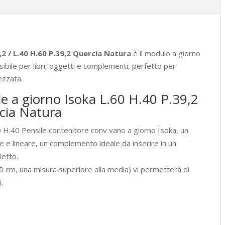
H.60
P.39,2
Quercia
Natura
,2 / L.40 H.60 P.39,2 Quercia Natura
è il modulo a giorno
quantità
bile per libri, oggetti e complementi, perfetto per
ezzata.
le a giorno Isoka L.60 H.40 P.39,2
rcia Natura
0 H.40 Pensile contenitore conv vano a giorno Isoka, un
e e lineare, un complemento ideale da inserire in un
letto.
 cm, una misura superiore alla media) vi permetterà di
i.