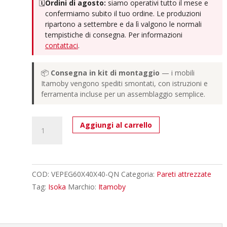
🗓️
Ordini di agosto:
siamo operativi tutto il mese e
confermiamo subito il tuo ordine. Le produzioni
ripartono a settembre e da lì valgono le normali
tempistiche di consegna. Per informazioni
contattaci
.
📦
Consegna in kit di montaggio
— i mobili
Itamoby vengono spediti smontati, con istruzioni e
ferramenta incluse per un assemblaggio semplice.
Pensile
Aggiungi al carrello
a
giorno
Isoka
L.60
COD:
VEPEG60X40X40-QN
Categoria:
Pareti attrezzate
H.40
Tag:
Isoka
Marchio:
Itamoby
P.39,2
/
L.40