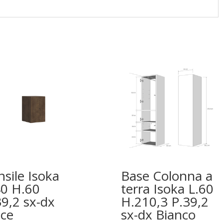
nsile Isoka
Base Colonna a
40 H.60
terra Isoka L.60
39,2 sx-dx
H.210,3 P.39,2
ce
sx-dx Bianco