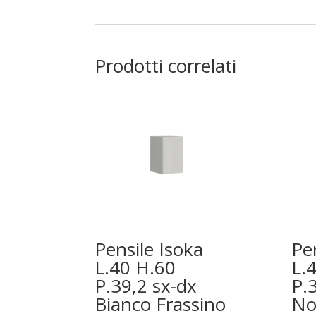
Prodotti correlati
Pensile Isoka
Pe
L.40 H.60
L.
P.39,2 sx-dx
P.
Bianco Frassino
No