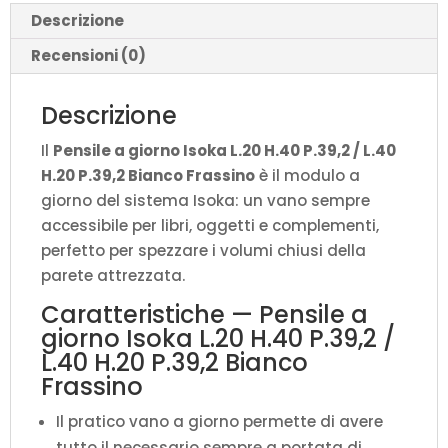
L.40
Descrizione
H.20
P.39,2
Recensioni (0)
Bianco
Frassino
Descrizione
quantità
Il
Pensile a giorno Isoka L.20 H.40 P.39,2 / L.40
H.20 P.39,2 Bianco Frassino
è il modulo a
giorno del sistema Isoka: un vano sempre
accessibile per libri, oggetti e complementi,
perfetto per spezzare i volumi chiusi della
parete attrezzata.
Caratteristiche — Pensile a
giorno Isoka L.20 H.40 P.39,2 /
L.40 H.20 P.39,2 Bianco
Frassino
Il pratico vano a giorno permette di avere
tutto il necessario sempre a portata di