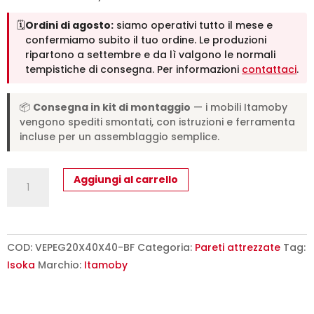
🗓️
Ordini di agosto:
siamo operativi tutto il mese e
confermiamo subito il tuo ordine. Le produzioni
ripartono a settembre e da lì valgono le normali
tempistiche di consegna. Per informazioni
contattaci
.
📦
Consegna in kit di montaggio
— i mobili Itamoby
vengono spediti smontati, con istruzioni e ferramenta
incluse per un assemblaggio semplice.
Pensile
Aggiungi al carrello
a
giorno
Isoka
L.20
COD:
VEPEG20X40X40-BF
Categoria:
Pareti attrezzate
Tag:
H.40
Isoka
Marchio:
Itamoby
P.39,2
/