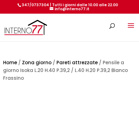
347/0737304 | Tutti i giorni dalle 10.00 alle 22.00
info@interno77.it
Products
search
Home
/
Zona giorno
/
Pareti attrezzate
/ Pensile a
giorno Isoka L.20 H.40 P.39,2 / L.40 H.20 P.39,2 Bianco
Frassino