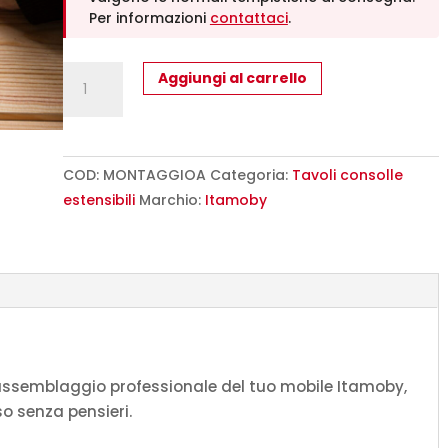
Per informazioni
contattaci
.
Montaggio
Aggiungi al carrello
Allin
-
Extra
quantità
COD:
MONTAGGIOA
Categoria:
Tavoli consolle
estensibili
Marchio:
Itamoby
i assemblaggio professionale del tuo mobile Itamoby,
so senza pensieri.