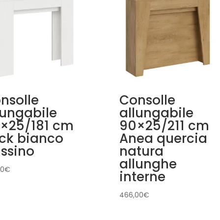
nsolle
Consolle
lungabile
allungabile
×25/181 cm
90×25/211 cm
ick bianco
Anea quercia
assino
natura
allunghe
00
€
interne
466,00
€