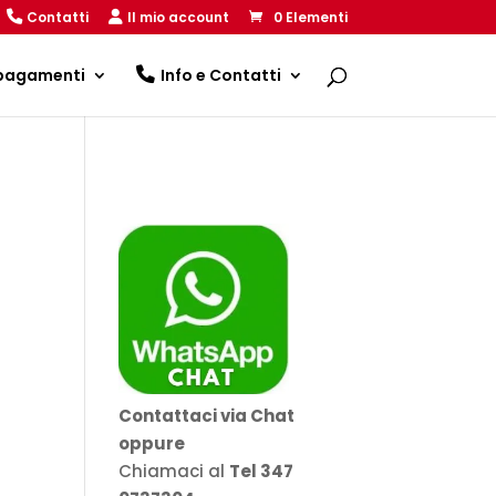
Contatti
Il mio account
0 Elementi
 pagamenti
Info e Contatti
Contattaci via Chat
oppure
Chiamaci al
Tel 347