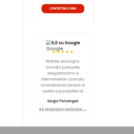
5,0 su Google
★★★★★
Mobile da bagno
arrivato puntuale,
elegantissimo e
ottimamente costruito.
Grandissima varietà di
scelta e possibilità di
personalizzare. La qualità
Sergio Petrangeli
dei materiali è
decisamente elevata.
44 recensioni verificate →