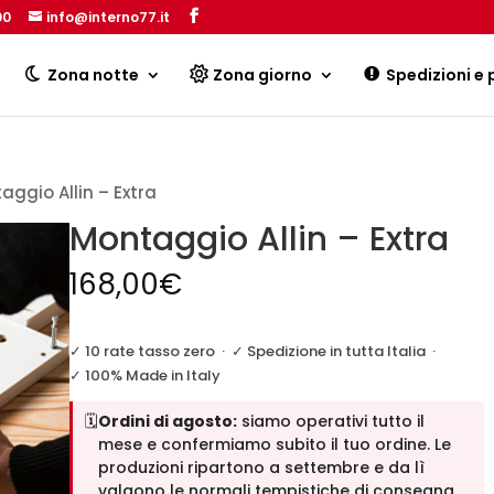
00
info@interno77.it
Products
search
Zona notte
Zona giorno
Spedizioni e
aggio Allin – Extra
Montaggio Allin – Extra
168,00
€
✓ 10 rate tasso zero
·
✓ Spedizione in tutta Italia
·
✓ 100% Made in Italy
🗓️
Ordini di agosto:
siamo operativi tutto il
mese e confermiamo subito il tuo ordine. Le
produzioni ripartono a settembre e da lì
valgono le normali tempistiche di consegna.