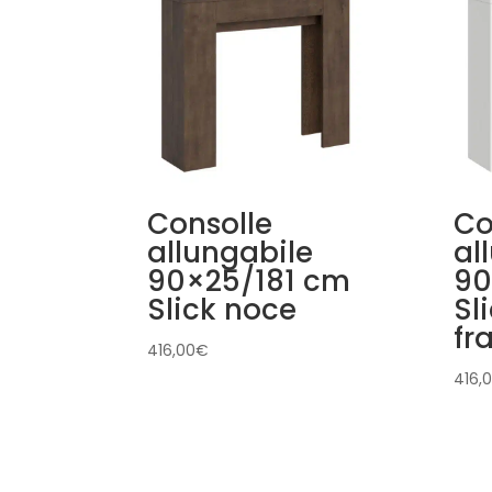
Consolle
Co
allungabile
al
90×25/181 cm
90
Slick noce
Sl
fr
416,00
€
416,