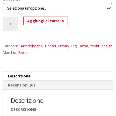
Mobile
Aggiungi al carrello
Bagno
con
Boiserie
Baxar
Categorie:
Arredobagno
,
Lineari
,
Luxury
Tag:
Baxar
,
mobili design
M3
Marchio:
Baxar
Wally
-
Design
Descrizione
Moderno
Italiano
Recensioni (0)
quantità
Descrizione
DESCRIZIONE