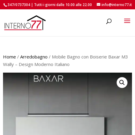
347/0737304 | Tutti i giorni dalle 10.00 alle 22.00
info@interno77.it
roducts
earch
Home
/
Arredobagno
/ Mobile Bagno con Boiserie Baxar M3
Wally – Design Moderno Italiano