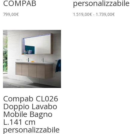
COMPAB
personalizzabile
Fascia
799,00
€
1.519,00
€
-
1.739,00
€
di
prezzo:
da
1.519,00€
a
1.739,00€
Compab CL026
Doppio Lavabo
Mobile Bagno
L.141 cm
personalizzabile