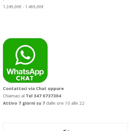
Fascia
1.249,00
€
-
1.469,00
€
di
prezzo:
da
1.249,00€
a
1.469,00€
Contattaci via Chat oppure
Chiamaci al
Tel 347 0737304
Attivo 7 giorni su 7
dalle ore 10 alle 22