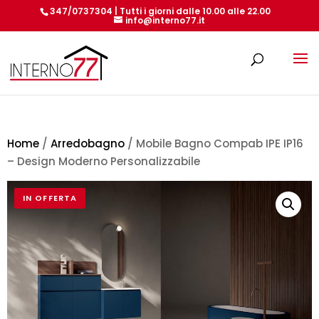
347/0737304 | Tutti i giorni dalle 10.00 alle 22.00
info@interno77.it
Products
search
Home
/
Arredobagno
/ Mobile Bagno Compab IPE IP16
– Design Moderno Personalizzabile
IN OFFERTA