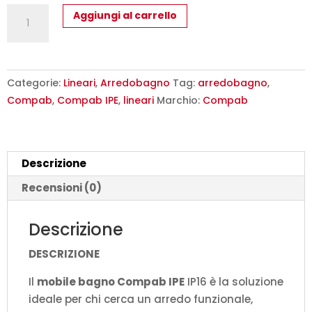
Mobile
Aggiungi al carrello
Bagno
Compab
IPE
IP16
Categorie:
Lineari
,
Arredobagno
Tag:
arredobagno
,
-
Compab
,
Compab IPE
,
lineari
Marchio:
Compab
Design
Moderno
Personalizzabile
Descrizione
quantità
Recensioni (0)
Descrizione
DESCRIZIONE
Il
mobile bagno Compab IPE
IP16 è la soluzione
ideale per chi cerca un arredo funzionale,