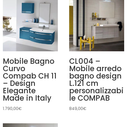
Mobile Bagno
CL004 –
Curvo
Mobile arredo
Compab CH 11
bagno design
– Design
L.121 cm
Elegante
personalizzabi
Made in Italy
le COMPAB
1.790,00
€
849,00
€