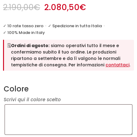
Il
Il
2.190,00
€
2.080,50
€
prezzo
prezzo
originale
attuale
✓ 10 rate tasso zero
·
✓ Spedizione in tutta Italia
·
era:
è:
✓ 100% Made in Italy
2.190,00€.
2.080,50€.
🗓️
Ordini di agosto:
siamo operativi tutto il mese e
confermiamo subito il tuo ordine. Le produzioni
ripartono a settembre e da lì valgono le normali
tempistiche di consegna. Per informazioni
contattaci
.
Colore
Scrivi qui il colore scelto