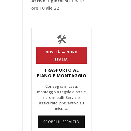
Attivo 7 giorni su 7
dalle
ore 10 alle 22
🛠️
NOVITÀ — NORD
ITALIA
TRASPORTO AL
PIANO E MONTAGGIO
Consegna in casa,
montaggio a regola d'arte e
ritiro imballi. Servizio
assicurato, preventivo su
misura.
SCOPRI IL SERVIZIO