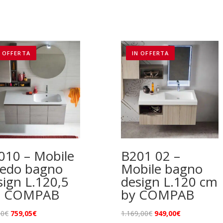
N OFFERTA
IN OFFERTA
010 – Mobile
B201 02 –
redo bagno
Mobile bagno
sign L.120,5
design L.120 cm
 COMPAB
by COMPAB
Il
Il
Il
Il
00
€
759,05
€
1.169,00
€
949,00
€