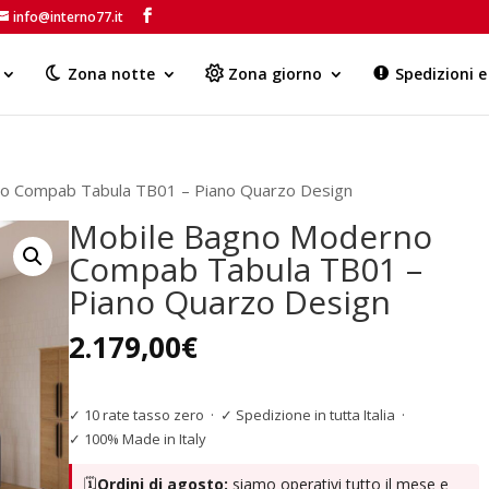
info@interno77.it
Products
search
Zona notte
Zona giorno
Spedizioni 
o Compab Tabula TB01 – Piano Quarzo Design
Mobile Bagno Moderno
Compab Tabula TB01 –
Piano Quarzo Design
2.179,00
€
✓ 10 rate tasso zero
·
✓ Spedizione in tutta Italia
·
✓ 100% Made in Italy
🗓️
Ordini di agosto:
siamo operativi tutto il mese e