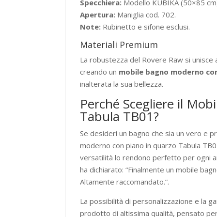
Specchiera:
Modello KUBIKA (50×85 cm)
Apertura:
Maniglia cod. 702.
Note:
Rubinetto e sifone esclusi.
Materiali Premium
La robustezza del Rovere Raw si unisce all
creando un
mobile bagno moderno con
inalterata la sua bellezza.
Perché Scegliere il M
Tabula TB01?
Se desideri un bagno che sia un vero e pro
moderno con piano in quarzo Tabula TB01 è
versatilità lo rendono perfetto per ogni 
ha dichiarato: “Finalmente un mobile bagno
Altamente raccomandato.”.
La possibilità di personalizzazione e la g
prodotto di altissima qualità, pensato p