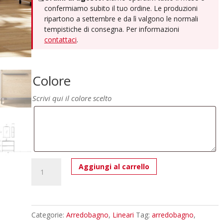
confermiamo subito il tuo ordine. Le produzioni
ripartono a settembre e da lì valgono le normali
tempistiche di consegna. Per informazioni
contattaci
.
Colore
Scrivi qui il colore scelto
Mobile
Aggiungi al carrello
Bagno
Moderno
Compab
Tabula
Categorie:
Arredobagno
,
Lineari
Tag:
arredobagno
,