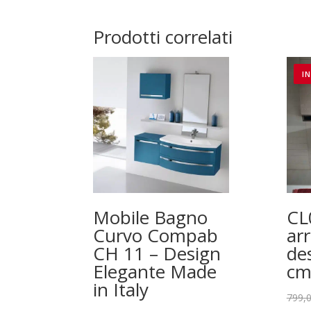
Prodotti correlati
I
Mobile Bagno
CL
Curvo Compab
ar
CH 11 – Design
de
Elegante Made
cm
in Italy
799,