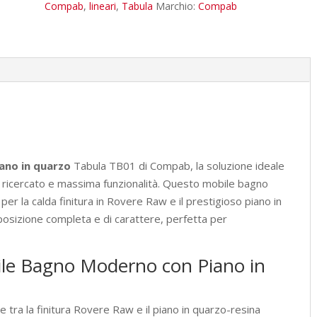
TB01
Compab
,
lineari
,
Tabula
Marchio:
Compab
-
Piano
Quarzo
Design
quantità
ano in quarzo
Tabula TB01 di Compab, la soluzione ideale
n ricercato e massima funzionalità. Questo mobile bagno
er la calda finitura in Rovere Raw e il prestigioso piano in
osizione completa e di carattere, perfetta per
bile Bagno Moderno con Piano in
e tra la finitura Rovere Raw e il piano in quarzo-resina