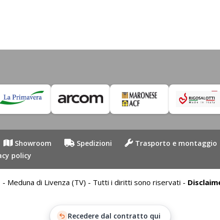
prezzo
prezzo
prezzo
prezzo
originale
attuale
originale
attuale
era:
è:
era:
è:
799,00€.
759,05€.
1.169,00€.
949,00€.
Showroom
Spedizioni
Trasporto e montaggio
acy policy
duna di Livenza (TV) - Tutti i diritti sono riservati -
Disclaim
Recedere dal contratto qui