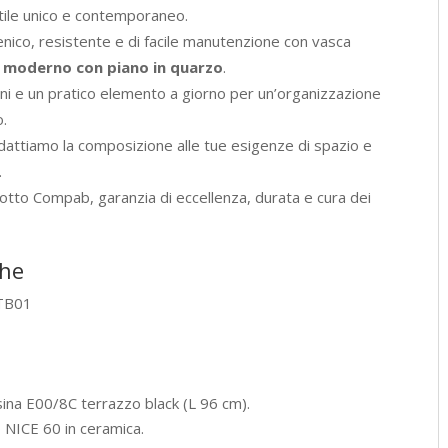
tile unico e contemporaneo.
enico, resistente e di facile manutenzione con vasca
 moderno con piano in quarzo
.
i e un pratico elemento a giorno per un’organizzazione
o.
attiamo la composizione alle tue esigenze di spazio e
.
tto Compab, garanzia di eccellenza, durata e cura dei
che
 TB01
na E00/8C terrazzo black (L 96 cm).
 NICE 60 in ceramica.