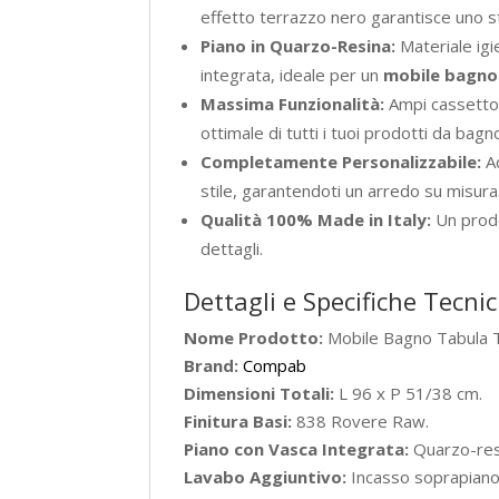
effetto terrazzo nero garantisce uno s
Piano in Quarzo-Resina:
Materiale igi
integrata, ideale per un
mobile bagno
Massima Funzionalità:
Ampi cassetton
ottimale di tutti i tuoi prodotti da bagn
Completamente Personalizzabile:
Ad
stile, garantendoti un arredo su misura
Qualità 100% Made in Italy:
Un prodo
dettagli.
Dettagli e Specifiche Tecni
Nome Prodotto:
Mobile Bagno Tabula
Brand:
Compab
Dimensioni Totali:
L 96 x P 51/38 cm.
Finitura Basi:
838 Rovere Raw.
Piano con Vasca Integrata:
Quarzo-resi
Lavabo Aggiuntivo:
Incasso soprapiano