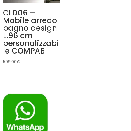
CL006 –
Mobile arredo
bagno design
L.96 cm
personalizzabi
le COMPAB
599,00
€