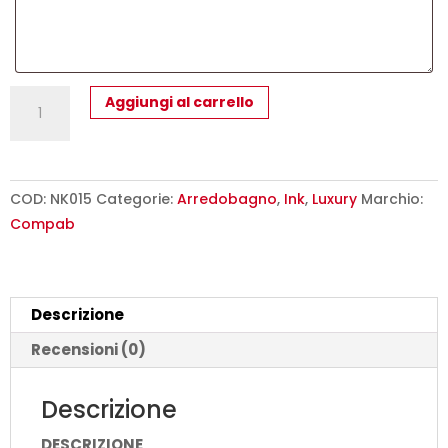
Ink
Aggiungi al carrello
NK015
-
Mobile
Bagno
COD:
NK015
Categorie:
Arredobagno
,
Ink
,
Luxury
Marchio:
Luxury
Compab
Compab
L
140+210
Descrizione
x
P
Recensioni (0)
46/37
cm
Descrizione
quantità
DESCRIZIONE