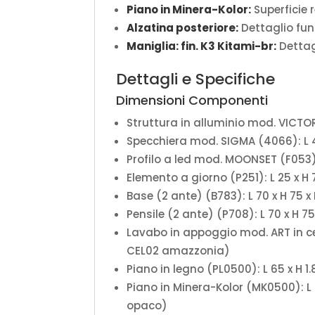
Piano in Minera-Kolor:
Superficie 
Alzatina posteriore:
Dettaglio funz
Maniglia: fin. K3 Kitami-br:
Dettagl
Dettagli e Specifiche
Dimensioni Componenti
Struttura in alluminio mod. VICTORI
Specchiera mod. SIGMA (4066): L 4
Profilo a led mod. MOONSET (F053): 
Elemento a giorno (P251): L 25 x H 
Base (2 ante) (B783): L 70 x H 75 x
Pensile (2 ante) (P708): L 70 x H 7
Lavabo in appoggio mod. ART in cer
CEL02 amazzonia)
Piano in legno (PL0500): L 65 x H 1.
Piano in Minera-Kolor (MK0500): L 8
opaco)