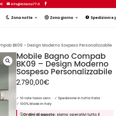
00
info@interno77.it
Products
search
Zona notte
Zona giorno
Spedizioni e
mpab BK09 – Design Moderno Sospeso Personalizzabile
Mobile Bagno Compab
BK09 – Design Moderno
Sospeso Personalizzabile
2.790,00
€
✓ 10 rate tasso zero
·
✓ Spedizione in tutta Italia
·
✓ 100% Made in Italy
🗓️
Ordini di agosto:
siamo operativi tutto il