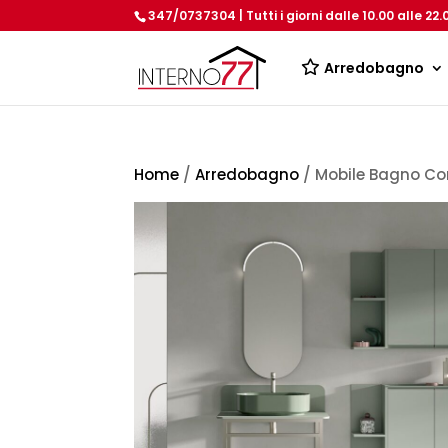
347/0737304 | Tutti i giorni dalle 10.00 alle 22.
Arredobagno
Home
/
Arredobagno
/ Mobile Bagno Co