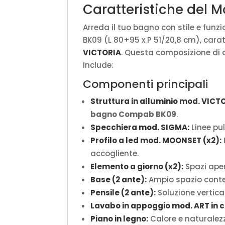
Caratteristiche del
Arreda il tuo bagno con stile e fun
BK09 (L 80+95 x P 51/20,8 cm), cara
VICTORIA
. Questa composizione di d
include:
Componenti principali
Struttura in alluminio mod. VICT
bagno Compab BK09
.
Specchiera mod. SIGMA:
Linee pu
Profilo a led mod. MOONSET (x2):
accogliente.
Elemento a giorno (x2):
Spazi aper
Base (2 ante):
Ampio spazio conten
Pensile (2 ante):
Soluzione vertica
Lavabo in appoggio mod. ART in 
Piano in legno:
Calore e naturalez