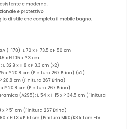
resistente e moderna.
ionale e protettivo.
io di stile che completa il mobile bagno.
A (T170): L 70 x H 73.5 x P 50 cm
5 x H 105 x P 3 cm
L 32.9 x H 8 x P 3.3 cm (x2)
75 x P 20.8 cm (Finitura 267 Brina) (x2)
 P 20.8 cm (Finitura 267 Brina)
5 x P 20.8 cm (Finitura 267 Brina)
amica (A295): L 54 x H 15 x P 34.5 cm (Finitura
8 x P 51 cm (Finitura 267 Brina)
0 x H 1.3 x P 51 cm (Finitura MK0/K3 kitami-br