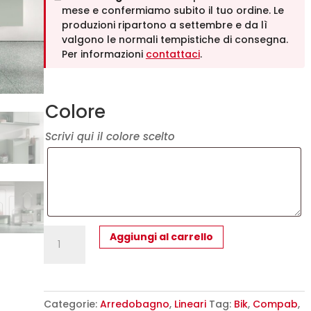
mese e confermiamo subito il tuo ordine. Le
produzioni ripartono a settembre e da lì
valgono le normali tempistiche di consegna.
Per informazioni
contattaci
.
Colore
Scrivi qui il colore scelto
Mobile
Aggiungi al carrello
Bagno
Compab
BK09
-
Categorie:
Arredobagno
,
Lineari
Tag:
Bik
,
Compab
,