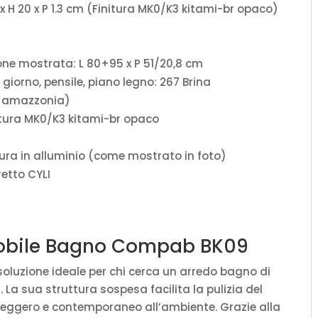
 x H 20 x P 1.3 cm (Finitura MK0/K3 kitami-br opaco)
one mostrata: L 80+95 x P 51/20,8 cm
a giorno, pensile, piano legno: 267 Brina
2 amazzonia)
nitura MK0/K3 kitami-br opaco
ra in alluminio (come mostrato in foto)
retto CYLI
 Mobile Bagno Compab BK09
soluzione ideale per chi cerca un arredo bagno di
. La sua struttura sospesa facilita la pulizia del
leggero e contemporaneo all’ambiente. Grazie alla