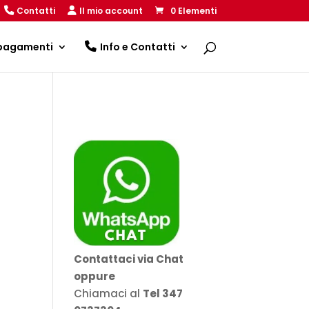
Contatti
Il mio account
0 Elementi
 pagamenti
Info e Contatti
Contattaci via Chat
oppure
Chiamaci al
Tel 347