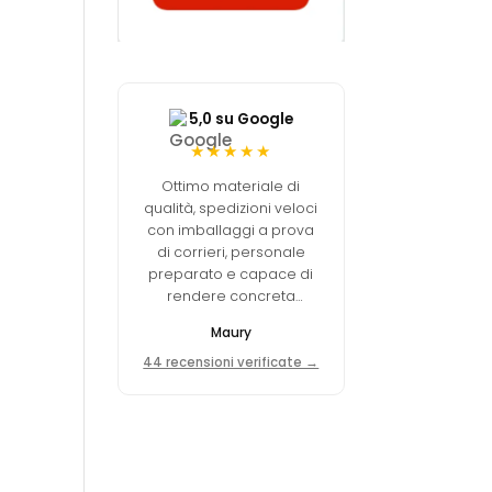
5,0 su Google
★★★★★
Ottimo materiale di
qualità, spedizioni veloci
con imballaggi a prova
di corrieri, personale
preparato e capace di
rendere concreta
un'idea del cliente. 10+,
Maury
pienamente soddisfatto.
44 recensioni verificate →