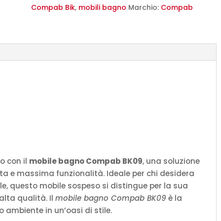
Design
Compab Bik
,
mobili bagno
Marchio:
Compab
Moderno
Sospeso
Personalizzabile
quantità
o con il
mobile bagno Compab BK09
, una soluzione
ata e massima funzionalità. Ideale per chi desidera
e, questo mobile sospeso si distingue per la sua
alta qualità. Il
mobile bagno Compab BK09
è la
o ambiente in un’oasi di stile.