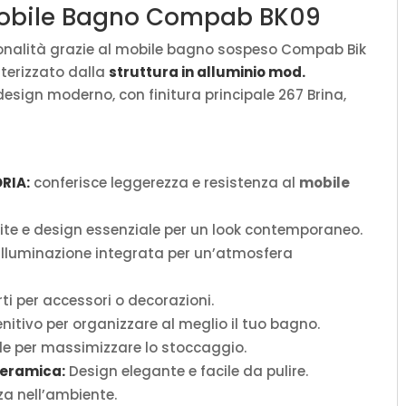
 Mobile Bagno Compab BK09
zionalità grazie al mobile bagno sospeso Compab Bik
tterizzato dalla
struttura in alluminio mod.
esign moderno, con finitura principale 267 Brina,
ORIA:
conferisce leggerezza e resistenza al
mobile
lite e design essenziale per un look contemporaneo.
Illuminazione integrata per un’atmosfera
ti per accessori o decorazioni.
itivo per organizzare al meglio il tuo bagno.
le per massimizzare lo stoccaggio.
ceramica:
Design elegante e facile da pulire.
za nell’ambiente.