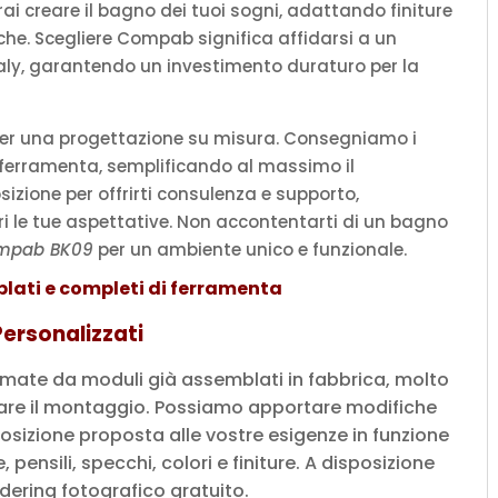
rai creare il bagno dei tuoi sogni, adattando finiture
iche. Scegliere Compab significa affidarsi a un
Italy, garantendo un investimento duraturo per la
7 per una progettazione su misura. Consegniamo i
 ferramenta, semplificando al massimo il
izione per offrirti consulenza e supporto,
ri le tue aspettative. Non accontentarti di un bagno
ompab BK09
per un ambiente unico e funzionale.
lati e completi di ferramenta
ersonalizzati
mate da moduli già assemblati in fabbrica, molto
litare il montaggio. Possiamo apportare modifiche
sizione proposta alle vostre esigenze in funzione
, pensili, specchi, colori e finiture. A disposizione
ndering fotografico gratuito.