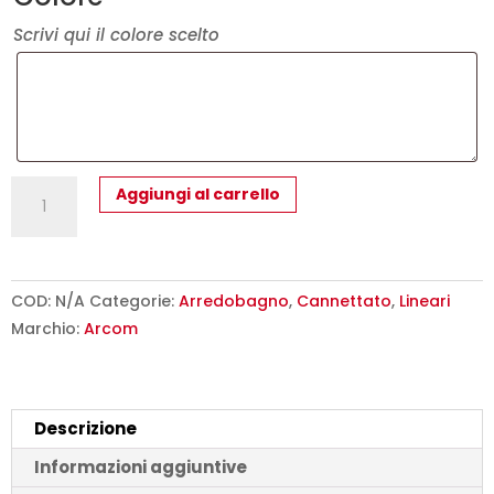
Scrivi qui il colore scelto
Mobile
Aggiungi al carrello
Bagno
Cannettato
90
cm
COD:
N/A
Categorie:
Arredobagno
,
Cannettato
,
Lineari
Sospeso
Marchio:
Arcom
Maniglia
J
con
Descrizione
Specchiera
Rettangolare
Informazioni aggiuntive
Arcom