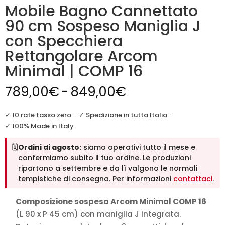
Mobile Bagno Cannettato
90 cm Sospeso Maniglia J
con Specchiera
Rettangolare Arcom
Minimal | COMP 16
Fascia
789,00
€
-
849,00
€
di
prezzo:
✓ 10 rate tasso zero
·
✓ Spedizione in tutta Italia
·
da
✓ 100% Made in Italy
789,00€
🗓️
Ordini di agosto:
siamo operativi tutto il mese e
a
confermiamo subito il tuo ordine. Le produzioni
849,00€
ripartono a settembre e da lì valgono le normali
tempistiche di consegna. Per informazioni
contattaci
.
Composizione sospesa Arcom Minimal COMP 16
(L 90 x P 45 cm) con maniglia J integrata.