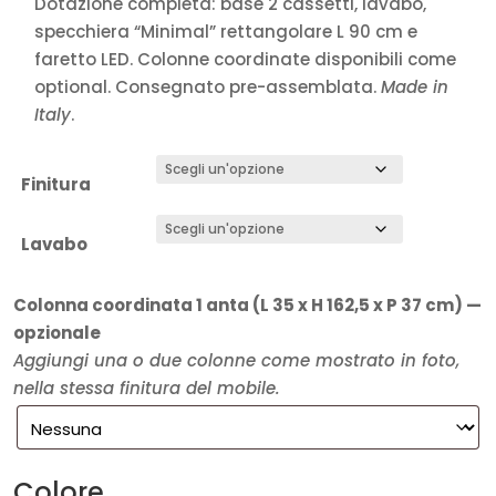
Dotazione completa: base 2 cassetti, lavabo,
specchiera “Minimal” rettangolare L 90 cm e
faretto LED. Colonne coordinate disponibili come
optional. Consegnato pre-assemblata.
Made in
Italy
.
Finitura
Lavabo
Colonna coordinata 1 anta (L 35 x H 162,5 x P 37 cm) —
opzionale
Aggiungi una o due colonne come mostrato in foto,
nella stessa finitura del mobile.
Colore