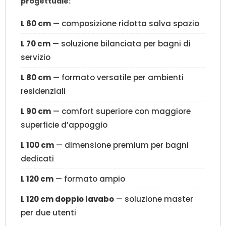
progettuale:
L 60 cm
— composizione ridotta salva spazio
L 70 cm
— soluzione bilanciata per bagni di
servizio
L 80 cm
— formato versatile per ambienti
residenziali
L 90 cm
— comfort superiore con maggiore
superficie d’appoggio
L 100 cm
— dimensione premium per bagni
dedicati
L 120 cm
— formato ampio
L 120 cm doppio lavabo
— soluzione master
per due utenti