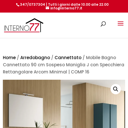
347/0737304 | Tutti i giorni dalle 10.00 alle 22.00
info@interno77.it
Products
search
Home
/
Arredobagno
/
Cannettato
/ Mobile Bagno
Cannettato 90 cm Sospeso Maniglia J con Specchiera
Rettangolare Arcom Minimal | COMP 16