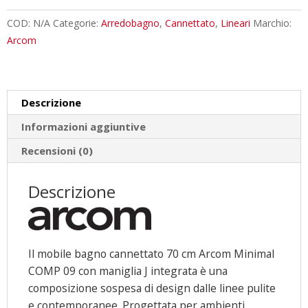
70
cm
COD:
N/A
Categorie:
Arredobagno
,
Cannettato
,
Lineari
Marchio:
Sospeso
Arcom
Maniglia
J
Arcom
Descrizione
Minimal
|
Informazioni aggiuntive
COMP
Recensioni (0)
09
quantità
Descrizione
Il mobile bagno cannettato 70 cm Arcom Minimal
COMP 09 con maniglia J integrata è una
composizione sospesa di design dalle linee pulite
e contemporanee. Progettata per ambienti