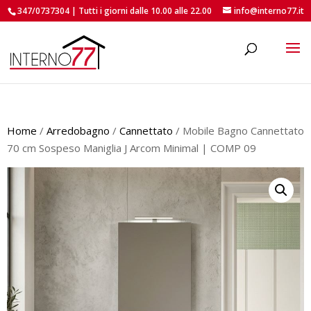
347/0737304 | Tutti i giorni dalle 10.00 alle 22.00
info@interno77.it
roducts
earch
Home
/
Arredobagno
/
Cannettato
/ Mobile Bagno Cannettato
70 cm Sospeso Maniglia J Arcom Minimal | COMP 09