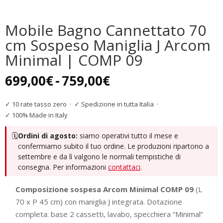
Mobile Bagno Cannettato 70
cm Sospeso Maniglia J Arcom
Minimal | COMP 09
Fascia
699,00
€
-
759,00
€
di
prezzo:
✓ 10 rate tasso zero
·
✓ Spedizione in tutta Italia
·
da
✓ 100% Made in Italy
699,00€
🗓️
Ordini di agosto:
siamo operativi tutto il mese e
a
confermiamo subito il tuo ordine. Le produzioni ripartono a
759,00€
settembre e da lì valgono le normali tempistiche di
consegna. Per informazioni
contattaci
.
Composizione sospesa Arcom Minimal COMP 09
(L
70 x P 45 cm) con maniglia J integrata. Dotazione
completa: base 2 cassetti, lavabo, specchiera “Minimal”