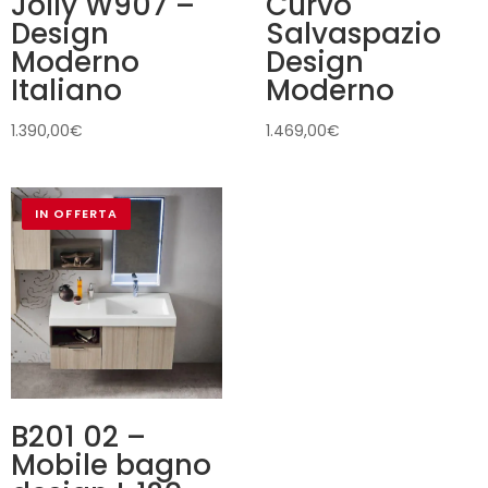
Jolly W907 –
Curvo
Design
Salvaspazio
Moderno
Design
Italiano
Moderno
1.390,00
€
1.469,00
€
IN OFFERTA
B201 02 –
Mobile bagno