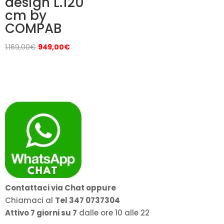
design L.120
cm by
COMPAB
Il
Il
1.169,00
€
949,00
€
prezzo
prezzo
originale
attuale
era:
è:
1.169,00€.
949,00€.
Contattaci via Chat oppure
Chiamaci al
Tel 347 0737304
Attivo 7 giorni su 7
dalle ore 10 alle 22