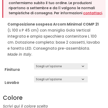
a
confermiamo subito il tuo ordine. Le produzioni
1.289,00€
ripartono a settembre e da lì valgono le normali
tempistiche di consegna. Per informazioni
contattaci
.
Composizione sospesa Arcom Minimal COMP 21
(L 100 x P 45 cm) con maniglia Gola Vertical
integrata e ampia specchiera contenitore L 100
cm. Dotazione completa: base 2 cassetti, lavabo
e faretto LED. Consegnato pre-assemblata.
Made in Italy
.
Finitura
Lavabo
Colore
Scrivi qui il colore scelto