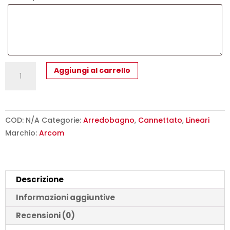
Mobile
Aggiungi al carrello
Bagno
Cannettato
100
cm
COD:
N/A
Categorie:
Arredobagno
,
Cannettato
,
Lineari
Sospeso
Marchio:
Arcom
Maniglia
Gola
con
Descrizione
Specchiera
Contenitore
Informazioni aggiuntive
Arcom
Recensioni (0)
Minimal