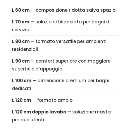
L 60 cm
— composizione ridotta salva spazio
L 70 cm
— soluzione bilanciata per bagni di
servizio
L 80 cm
— formato versatile per ambienti
residenziali
L 90 cm
— comfort superiore con maggiore
superficie d’appoggio
L 100 cm
— dimensione premium per bagni
dedicati
L 120 cm
— formato ampio
L 120 cm doppio lavabo
— soluzione master
per due utenti