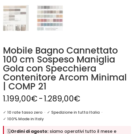
Mobile Bagno Cannettato
100 cm Sospeso Maniglia
Gola con Specchiera
Contenitore Arcom Minimal
| COMP 21
Fascia
1.199,00
€
-
1.289,00
€
di
prezzo:
✓ 10 rate tasso zero
·
✓ Spedizione in tutta Italia
·
da
✓ 100% Made in Italy
1.199,00€
🗓️
Ordini di agosto:
siamo operativi tutto il mese e