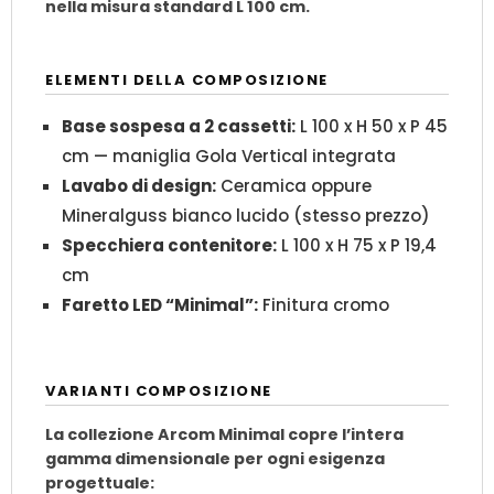
nella misura standard L 100 cm.
ELEMENTI DELLA COMPOSIZIONE
Base sospesa a 2 cassetti:
L 100 x H 50 x P 45
cm — maniglia Gola Vertical integrata
Lavabo di design:
Ceramica oppure
Mineralguss bianco lucido (stesso prezzo)
Specchiera contenitore:
L 100 x H 75 x P 19,4
cm
Faretto LED “Minimal”:
Finitura cromo
VARIANTI COMPOSIZIONE
La collezione Arcom Minimal copre l’intera
gamma dimensionale per ogni esigenza
progettuale: