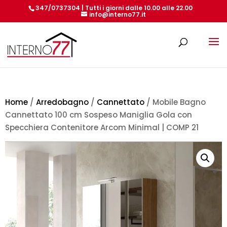
347/0737304 | Tutti i giorni dalle 10.00 alle 22.00
info@interno77.it
Products
search
Home
/
Arredobagno
/
Cannettato
/ Mobile Bagno
Cannettato 100 cm Sospeso Maniglia Gola con
Specchiera Contenitore Arcom Minimal | COMP 21