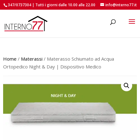
347/0737304 | Tutti i giorni dalle 10.00 alle 22.00
info@interno77.it
roducts
earch
Home
/
Materassi
/ Materasso Schiumato ad Acqua
Ortopedico Night & Day | Dispositivo Medico