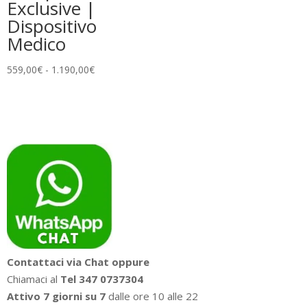
Exclusive |
Dispositivo
Medico
Fascia
559,00
€
-
1.190,00
€
di
prezzo:
da
559,00€
a
1.190,00€
Contattaci via Chat oppure
Chiamaci al
Tel 347 0737304
Attivo 7 giorni su 7
dalle ore 10 alle 22