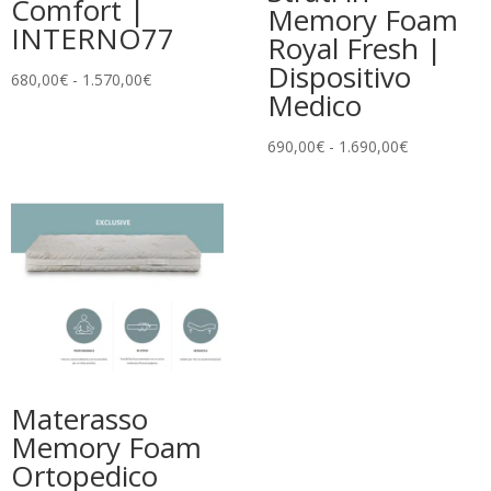
Comfort |
Memory Foam
INTERNO77
Royal Fresh |
Dispositivo
Fascia
680,00
€
-
1.570,00
€
Medico
di
prezzo:
Fascia
690,00
€
-
1.690,00
€
da
di
680,00€
prezzo:
a
da
1.570,00€
690,00€
a
1.690,00€
Materasso
Memory Foam
Ortopedico