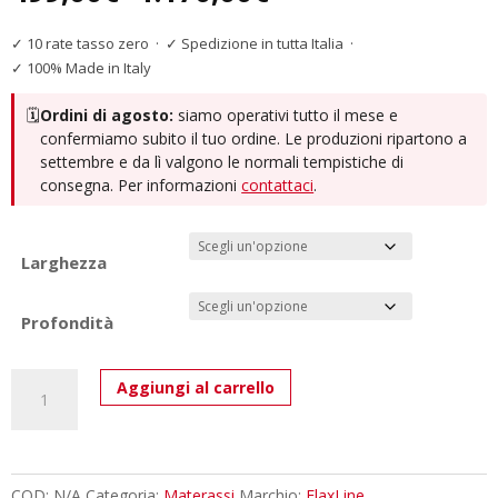
di
prezzo:
✓ 10 rate tasso zero
·
✓ Spedizione in tutta Italia
·
da
✓ 100% Made in Italy
499,00€
🗓️
Ordini di agosto:
siamo operativi tutto il mese e
a
confermiamo subito il tuo ordine. Le produzioni ripartono a
1.170,00€
settembre e da lì valgono le normali tempistiche di
consegna. Per informazioni
contattaci
.
Larghezza
Profondità
Materasso
Aggiungi al carrello
Schiumato
ad
Acqua
Ortopedico
COD:
N/A
Categoria:
Materassi
Marchio:
FlaxLine