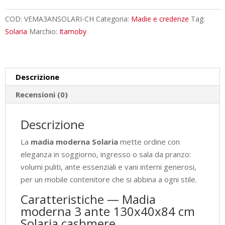
ante
130x40x84
COD:
VEMA3ANSOLARI-CH
Categoria:
Madie e credenze
Tag:
cm
Solaria
Marchio:
Itamoby
Solaria
cashmere
quantità
Descrizione
Recensioni (0)
Descrizione
La
madia moderna Solaria
mette ordine con
eleganza in soggiorno, ingresso o sala da pranzo:
volumi puliti, ante essenziali e vani interni generosi,
per un mobile contenitore che si abbina a ogni stile.
Caratteristiche — Madia
moderna 3 ante 130x40x84 cm
Solaria cashmere