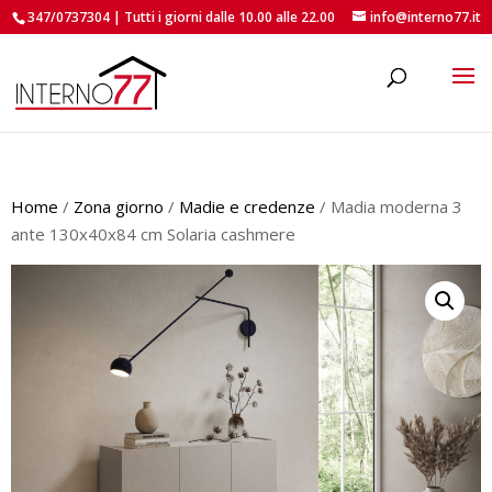
347/0737304 | Tutti i giorni dalle 10.00 alle 22.00
info@interno77.it
roducts
earch
Home
/
Zona giorno
/
Madie e credenze
/ Madia moderna 3
ante 130x40x84 cm Solaria cashmere