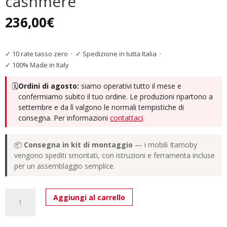
cashmere
236,00
€
✓ 10 rate tasso zero
·
✓ Spedizione in tutta Italia
·
✓ 100% Made in Italy
🗓️
Ordini di agosto:
siamo operativi tutto il mese e
confermiamo subito il tuo ordine. Le produzioni ripartono a
settembre e da lì valgono le normali tempistiche di
consegna. Per informazioni
contattaci
.
📦
Consegna in kit di montaggio
— i mobili Itamoby
vengono spediti smontati, con istruzioni e ferramenta incluse
per un assemblaggio semplice.
Madia
Aggiungi al carrello
moderna
3