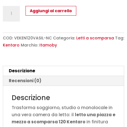
Letto
Aggiungi al carrello
una
piazza
e
mezzo
COD:
VEKEN120VASIL-NC
Categoria:
Letti a scomparsa
Tag:
a
Kentaro
Marchio:
Itamoby
scomparsa
120
Kentaro
Descrizione
con
pensile
Recensioni (0)
noce
L.133,6
Descrizione
P.39,2
Trasforma soggiorno, studio o monolocale in
H.250,5
una vera camera da letto: il
letto una piazza e
cm
mezzo a scomparsa 120 Kentaro
in finitura
(aperto