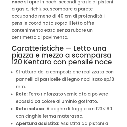
noce
si apre in pochi secondi grazie ai pistoni
P.215
a gas e, richiuso, scompare a parete
cm)
occupando meno di 40 cm di profondità. Il
quantità
pensile coordinato sopra il letto offre
contenimento extra senza rubare un
centimetro al pavimento.
Caratteristiche — Letto una
piazza e mezzo a scomparsa
120 Kentaro con pensile noce
Struttura della composizione realizzata con
pannelli di particelle di legno nobilitato sp.18
mm.
Rete:
Ferro rinforzato verniciato a polvere
epossidica colore alluminio goffrato.
Rete inclusa:
A doghe di faggio cm 123×190
con cinghie ferma materasso.
Apertura assistita:
Assistita da pistoni a