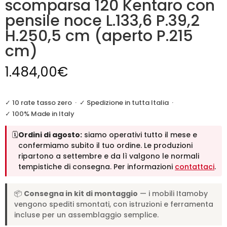
scomparsa 120 Kentaro con
pensile noce L.133,6 P.39,2
H.250,5 cm (aperto P.215
cm)
1.484,00
€
✓ 10 rate tasso zero
·
✓ Spedizione in tutta Italia
·
✓ 100% Made in Italy
🗓️
Ordini di agosto:
siamo operativi tutto il mese e
confermiamo subito il tuo ordine. Le produzioni
ripartono a settembre e da lì valgono le normali
tempistiche di consegna. Per informazioni
contattaci
.
📦
Consegna in kit di montaggio
— i mobili Itamoby
vengono spediti smontati, con istruzioni e ferramenta
incluse per un assemblaggio semplice.