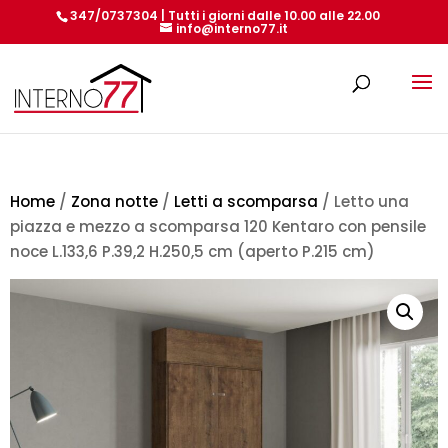
347/0737304 | Tutti i giorni dalle 10.00 alle 22.00
info@interno77.it
Products
search
Home
/
Zona notte
/
Letti a scomparsa
/ Letto una
piazza e mezzo a scomparsa 120 Kentaro con pensile
noce L.133,6 P.39,2 H.250,5 cm (aperto P.215 cm)