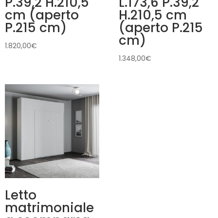
P.39,2 H.210,5
L.173,6 P.39,2
cm (aperto
H.210,5 cm
P.215 cm)
(aperto P.215
cm)
1.820,00
€
1.348,00
€
Letto
matrimoniale