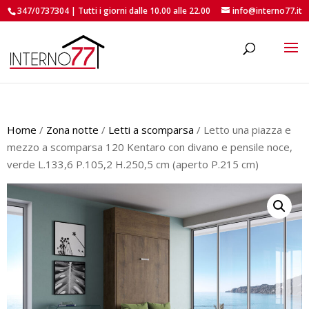
347/0737304 | Tutti i giorni dalle 10.00 alle 22.00
info@interno77.it
roducts
earch
Home
/
Zona notte
/
Letti a scomparsa
/ Letto una piazza e
mezzo a scomparsa 120 Kentaro con divano e pensile noce,
verde L.133,6 P.105,2 H.250,5 cm (aperto P.215 cm)