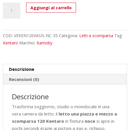
Letto
Aggiungi al carrello
una
piazza
e
mezzo
COD:
VEKEN120VASIS-NC-35
Categoria:
Letti a scomparsa
Tag:
a
Kentaro
Marchio:
Itamoby
scomparsa
120
Kentaro
Descrizione
con
divano
Recensioni (0)
e
pensile
Descrizione
noce,
Trasforma soggiorno, studio o monolocale in una
verde
vera camera da letto: il
letto una piazza e mezzo a
L.133,6
scomparsa 120 Kentaro
in finitura
noce
si apre in
P.105,2
pochi secondi grazie ai pistoni a gas e, richiuso,
H.250,5