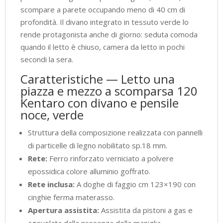
scompare a parete occupando meno di 40 cm di
cm
profondità. Il divano integrato in tessuto verde lo
(aperto
rende protagonista anche di giorno: seduta comoda
P.215
quando il letto è chiuso, camera da letto in pochi
cm)
secondi la sera.
quantità
Caratteristiche — Letto una
piazza e mezzo a scomparsa 120
Kentaro con divano e pensile
noce, verde
Struttura della composizione realizzata con pannelli
di particelle di legno nobilitato sp.18 mm.
Rete:
Ferro rinforzato verniciato a polvere
epossidica colore alluminio goffrato.
Rete inclusa:
A doghe di faggio cm 123×190 con
cinghie ferma materasso.
Apertura assistita:
Assistita da pistoni a gas e