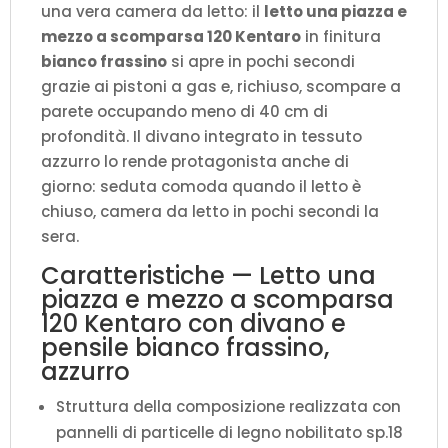
una vera camera da letto: il
letto una piazza e
azzurro
mezzo a scomparsa 120 Kentaro
in finitura
L.133,6
bianco frassino
si apre in pochi secondi
P.105,2
grazie ai pistoni a gas e, richiuso, scompare a
H.250,5
parete occupando meno di 40 cm di
cm
profondità. Il divano integrato in tessuto
(aperto
azzurro lo rende protagonista anche di
P.215
giorno: seduta comoda quando il letto è
cm)
chiuso, camera da letto in pochi secondi la
quantità
sera.
Caratteristiche — Letto una
piazza e mezzo a scomparsa
120 Kentaro con divano e
pensile bianco frassino,
azzurro
Struttura della composizione realizzata con
pannelli di particelle di legno nobilitato sp.18