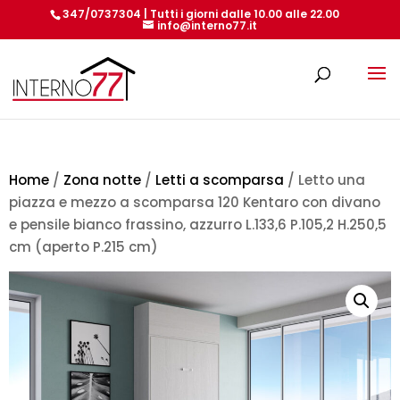
347/0737304 | Tutti i giorni dalle 10.00 alle 22.00
info@interno77.it
Products
search
Home
/
Zona notte
/
Letti a scomparsa
/ Letto una
piazza e mezzo a scomparsa 120 Kentaro con divano
e pensile bianco frassino, azzurro L.133,6 P.105,2 H.250,5
cm (aperto P.215 cm)