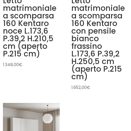
Letto
Letto
matrimoniale
matrimoniale
a scomparsa
a scomparsa
160 Kentaro
160 Kentaro
noce L.173,6
con pensile
P.39,2 H.210,5
bianco
cm (aperto
frassino
P.215 cm)
L.173,6 P.39,2
H.250,5 cm
1.348,00
€
(aperto P.215
cm)
1.652,00
€