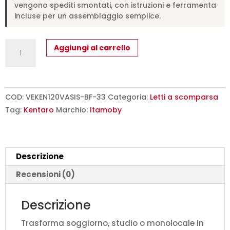
vengono spediti smontati, con istruzioni e ferramenta
incluse per un assemblaggio semplice.
Letto
Aggiungi al carrello
una
piazza
e
mezzo
COD:
VEKEN120VASIS-BF-33
Categoria:
Letti a scomparsa
a
Tag:
Kentaro
Marchio:
Itamoby
scomparsa
120
Kentaro
Descrizione
con
divano
Recensioni (0)
e
pensile
Descrizione
bianco
Trasforma soggiorno, studio o monolocale in
frassino,