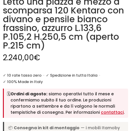
Letto una piazza e mezzo a
scomparsa 120 Kentaro con
divano e pensile bianco
frassino, azzurro L.133,6
P.105,2 H.250,5 cm (aperto
P.215 cm)
2.240,00
€
✓ 10 rate tasso zero
·
✓ Spedizione in tutta Italia
·
✓ 100% Made in Italy
🗓️
Ordini di agosto:
siamo operativi tutto il mese e
confermiamo subito il tuo ordine. Le produzioni
ripartono a settembre e da lì valgono le normali
tempistiche di consegna. Per informazioni
contattaci
.
📦
Consegna in kit di montaggio
— i mobili Itamoby