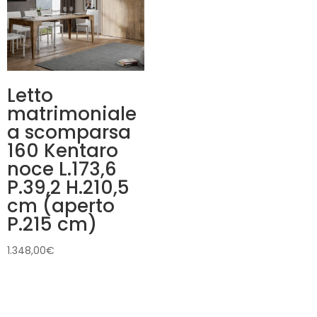
Letto
matrimoniale
a scomparsa
160 Kentaro
noce L.173,6
P.39,2 H.210,5
cm (aperto
P.215 cm)
1.348,00
€