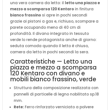
una vera camera da letto: il
letto una piazza e
verde
mezzo a scomparsa 120 Kentaro
in finitura
L.193,6
bianco frassino
si apre in pochi secondi
P.105,2
grazie ai pistoni a gas e, richiuso, scompare a
H.250,5
parete occupando meno di 40 cm di
cm
profondità. Il divano integrato in tessuto
(aperto
verde lo rende protagonista anche di giorno:
P.215
seduta comoda quando il letto è chiuso,
cm)
camera da letto in pochi secondi la sera.
quantità
Caratteristiche — Letto una
piazza e mezzo a scomparsa
120 Kentaro con divano e
mobili bianco frassino, verde
Struttura della composizione realizzata con
pannelli di particelle di legno nobilitato sp.18
mm.
Rete:
Ferro rinforzato verniciato a polvere