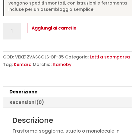
vengono spediti smontati, con istruzioni e ferramenta
incluse per un assemblaggio semplice.
Letto
Aggiungi al carrello
una
piazza
e
mezzo
COD:
VEKE12VASCOLS-BF-35
Categoria:
Letti a scomparsa
a
Tag:
Kentaro
Marchio:
Itamoby
scomparsa
120
Kentaro
Descrizione
con
divano
Recensioni (0)
e
mobili
Descrizione
bianco
Trasforma soggiorno, studio o monolocale in
frassino,