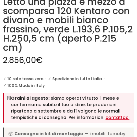
Letto una piazza e mezzo a
scomparsa 120 Kentaro con
divano e mobili bianco
frassino, verde L.193,6 P.105,2
H.250,5 cm (aperto P.215
cm)
2.856,00
€
✓ 10 rate tasso zero
·
✓ Spedizione in tutta Italia
·
✓ 100% Made in Italy
🗓️
Ordini di agosto:
siamo operativi tutto il mese e
confermiamo subito il tuo ordine. Le produzioni
ripartono a settembre e da lì valgono le normali
tempistiche di consegna. Per informazioni
contattaci
.
📦
Consegna in kit di montaggio
— i mobili Itamoby