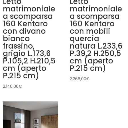
Letto
Letto
matrimoniale
matrimoniale
a scomparsa
a scomparsa
160 Kentaro
160 Kentaro
con divano
con mobili
bianco
quercia
frassino,
natura L.233,6
grigio L.173,6
P.39,2 H.250,5
P.105,2 H.210,5
cm (aperto
cm (aperto
P.215 cm)
P.215 cm)
2.268,00
€
2.140,00
€