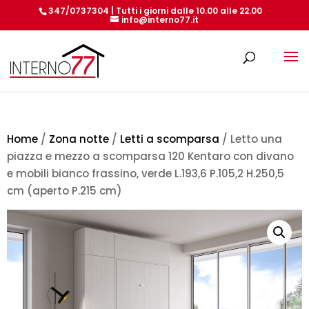
347/0737304 | Tutti i giorni dalle 10.00 alle 22.00
info@interno77.it
Products
search
Home
/
Zona notte
/
Letti a scomparsa
/ Letto una
piazza e mezzo a scomparsa 120 Kentaro con divano
e mobili bianco frassino, verde L.193,6 P.105,2 H.250,5
cm (aperto P.215 cm)