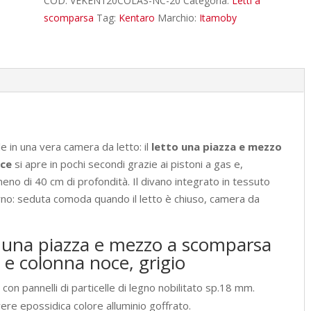
COD:
VEKEN120COLAS-NC-20
Categoria:
Letti a
a
scomparsa
Tag:
Kentaro
Marchio:
Itamoby
scomparsa
120
Kentaro
con
divano
e
colonna
 in una vera camera da letto: il
letto una piazza e mezzo
noce,
ce
si apre in pochi secondi grazie ai pistoni a gas e,
grigio
no di 40 cm di profondità. Il divano integrato in tessuto
L.193,6
orno: seduta comoda quando il letto è chiuso, camera da
P.105,2
H.210,5
o una piazza e mezzo a scomparsa
cm
e colonna noce, grigio
(aperto
P.215
con pannelli di particelle di legno nobilitato sp.18 mm.
cm)
ere epossidica colore alluminio goffrato.
quantità