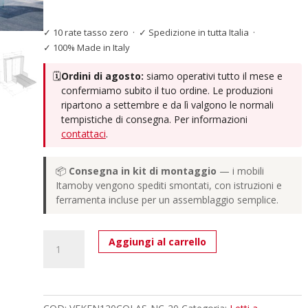
✓ 10 rate tasso zero
·
✓ Spedizione in tutta Italia
·
✓ 100% Made in Italy
🗓️
Ordini di agosto:
siamo operativi tutto il mese e
confermiamo subito il tuo ordine. Le produzioni
ripartono a settembre e da lì valgono le normali
tempistiche di consegna. Per informazioni
contattaci
.
📦
Consegna in kit di montaggio
— i mobili
Itamoby vengono spediti smontati, con istruzioni e
ferramenta incluse per un assemblaggio semplice.
Letto
Aggiungi al carrello
una
piazza
e
mezzo