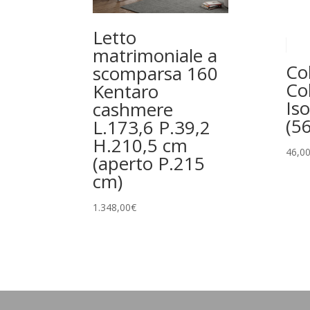
Letto
matrimoniale a
Col
scomparsa 160
Co
Kentaro
Is
cashmere
(5
L.173,6 P.39,2
H.210,5 cm
46,0
(aperto P.215
cm)
1.348,00
€