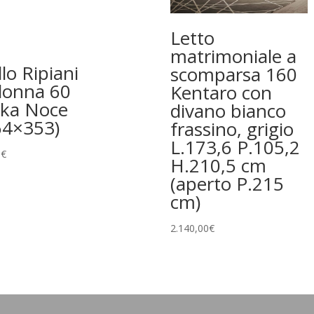
Letto
matrimoniale a
lo Ripiani
scomparsa 160
lonna 60
Kentaro con
oka Noce
divano bianco
64×353)
frassino, grigio
L.173,6 P.105,2
0
€
H.210,5 cm
(aperto P.215
cm)
2.140,00
€