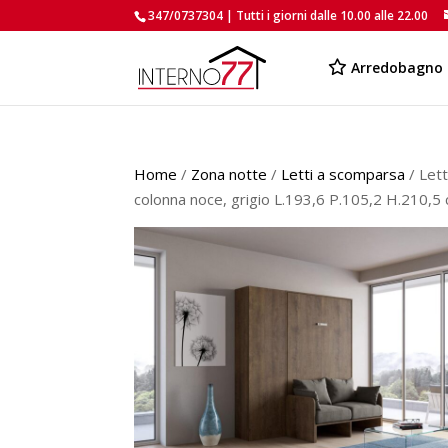
347/0737304 | Tutti i giorni dalle 10.00 alle 22.00
Arredobagno
Home
/
Zona notte
/
Letti a scomparsa
/ Let
colonna noce, grigio L.193,6 P.105,2 H.210,5