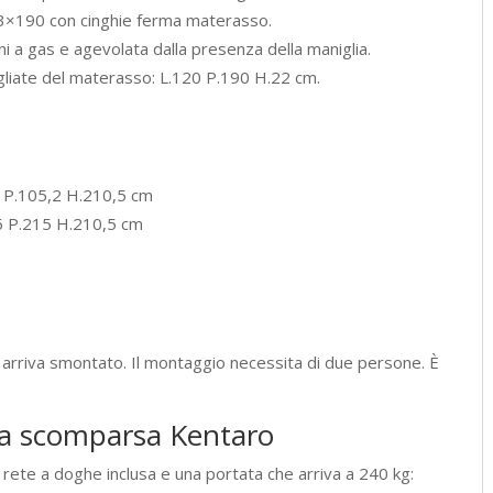
3×190 con cinghie ferma materasso.
ni a gas e agevolata dalla presenza della maniglia.
liate del materasso: L.120 P.190 H.22 cm.
6 P.105,2 H.210,5 cm
,6 P.215 H.210,5 cm
 arriva smontato. Il montaggio necessita di due persone. È
to a scomparsa Kentaro
rete a doghe inclusa e una portata che arriva a 240 kg: