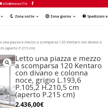
info@interno77.it
Products
search
Zona notte
Zona giorno
Spedizioni 
to una piazza e mezzo a scomparsa 120 Kentaro con divano e
 cm (aperto P.215 cm)
Letto una piazza e mezzo
a scomparsa 120 Kentaro
con divano e colonna
noce, grigio L.193,6
P.105,2 H.210,5 cm
(aperto P.215 cm)
2.436,00
€