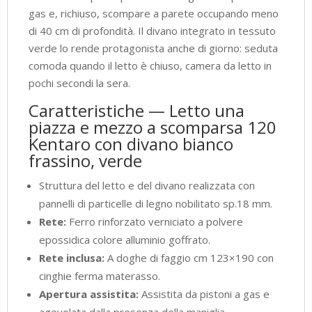
gas e, richiuso, scompare a parete occupando meno
(aperto
di 40 cm di profondità. Il divano integrato in tessuto
P.215
verde lo rende protagonista anche di giorno: seduta
cm)
comoda quando il letto è chiuso, camera da letto in
quantità
pochi secondi la sera.
Caratteristiche — Letto una
piazza e mezzo a scomparsa 120
Kentaro con divano bianco
frassino, verde
Struttura del letto e del divano realizzata con
pannelli di particelle di legno nobilitato sp.18 mm.
Rete:
Ferro rinforzato verniciato a polvere
epossidica colore alluminio goffrato.
Rete inclusa:
A doghe di faggio cm 123×190 con
cinghie ferma materasso.
Apertura assistita:
Assistita da pistoni a gas e