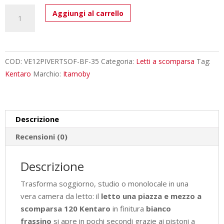
Letto
Aggiungi al carrello
una
piazza
e
mezzo
COD:
VE12PIVERTSOF-BF-35
Categoria:
Letti a scomparsa
Tag:
a
Kentaro
Marchio:
Itamoby
scomparsa
120
Kentaro
Descrizione
con
divano
Recensioni (0)
bianco
frassino,
Descrizione
verde
Trasforma soggiorno, studio o monolocale in una
L.133,6
vera camera da letto: il
letto una piazza e mezzo a
P.105,2
scomparsa 120 Kentaro
in finitura
bianco
H.210,5
frassino
si apre in pochi secondi grazie ai pistoni a
cm