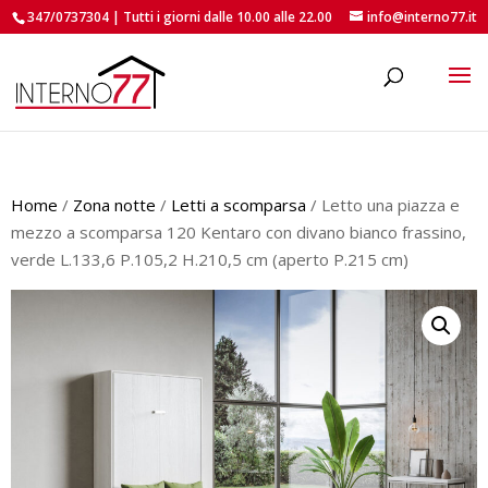
347/0737304 | Tutti i giorni dalle 10.00 alle 22.00
info@interno77.it
roducts
earch
Home
/
Zona notte
/
Letti a scomparsa
/ Letto una piazza e
mezzo a scomparsa 120 Kentaro con divano bianco frassino,
verde L.133,6 P.105,2 H.210,5 cm (aperto P.215 cm)