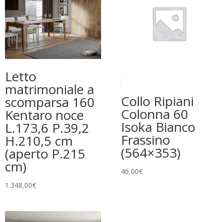
Letto
matrimoniale a
Collo Ripiani
scomparsa 160
Colonna 60
Kentaro noce
Isoka Bianco
L.173,6 P.39,2
Frassino
H.210,5 cm
(564×353)
(aperto P.215
cm)
46,00
€
1.348,00
€