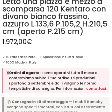
Letto una piazza e mezzo a
scomparsa 120 Kentaro con
divano bianco frassino,
azzurro L.133,6 P.105,2 H.210,5
cm (aperto P.215 cm)
1.972,00
€
✓ 10 rate tasso zero
·
✓ Spedizione in tutta Italia
·
✓ 100% Made in Italy
🗓️
Ordini di agosto:
siamo operativi tutto il mese e
confermiamo subito il tuo ordine. Le produzioni
ripartono a settembre e da lì valgono le normali
tempistiche di consegna. Per informazioni
contattaci
.
📦
Consegna in kit di montaggio
— i mobili Itamoby
vengono spediti smontati, con istruzioni e ferramenta