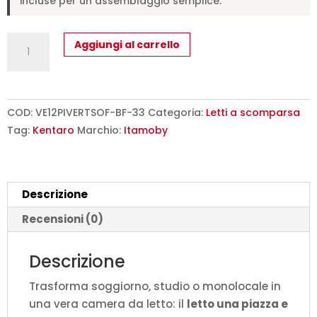
incluse per un assemblaggio semplice.
Letto
Aggiungi al carrello
una
piazza
e
mezzo
COD:
VE12PIVERTSOF-BF-33
Categoria:
Letti a scomparsa
a
Tag:
Kentaro
Marchio:
Itamoby
scomparsa
120
Kentaro
Descrizione
con
divano
Recensioni (0)
bianco
frassino,
Descrizione
azzurro
Trasforma soggiorno, studio o monolocale in
L.133,6
una vera camera da letto: il
letto una piazza e
P.105,2