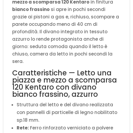
mezzo a scomparsa 120 Kentaro
in finitura
H.210,5
bianco frassino
si apre in pochi secondi
cm
grazie ai pistoni a gas e, richiuso, scompare a
(aperto
parete occupando meno di 40 cm di
P.215
profondità. Il divano integrato in tessuto
cm)
azzurro lo rende protagonista anche di
quantità
giorno: seduta comoda quando il letto è
chiuso, camera da letto in pochi secondi la
sera.
Caratteristiche — Letto una
piazza e mezzo a scomparsa
120 Kentaro con divano
bianco frassino, azzurro
Struttura del letto e del divano realizzata
con pannelli di particelle di legno nobilitato
sp.18 mm.
Rete:
Ferro rinforzato verniciato a polvere