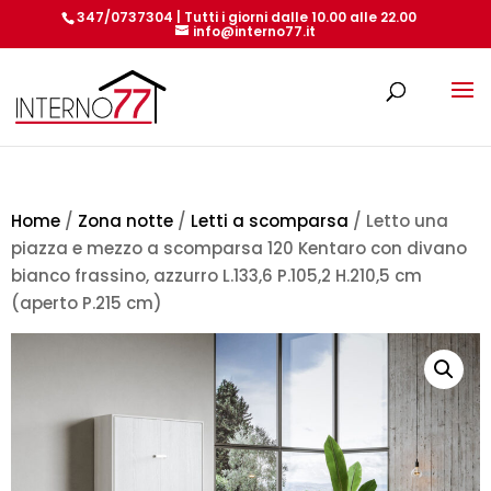
347/0737304 | Tutti i giorni dalle 10.00 alle 22.00
info@interno77.it
Products
search
Home
/
Zona notte
/
Letti a scomparsa
/ Letto una
piazza e mezzo a scomparsa 120 Kentaro con divano
bianco frassino, azzurro L.133,6 P.105,2 H.210,5 cm
(aperto P.215 cm)