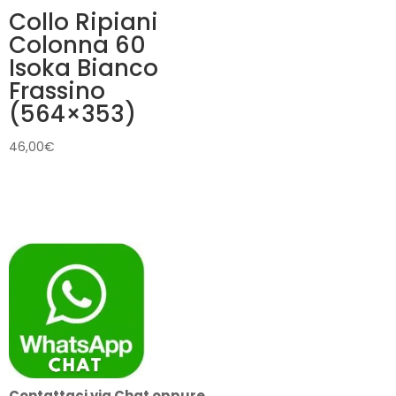
Collo Ripiani
Colonna 60
Isoka Bianco
Frassino
(564×353)
46,00
€
Contattaci via Chat oppure