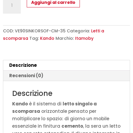
Letto
Aggiungi al carrello
singolo
a
scomparsa
Kando
COD:
VE90SINKORSOF-CM-35
Categoria:
Letti a
con
scomparsa
Tag:
Kando
Marchio:
Itamoby
divano
cemento,
verde
Descrizione
L.199,9
P.103,2
Recensioni (0)
H.97,4
cm
Descrizione
(aperto
Kando
è il sistema di
letto singolo a
P.106
scomparsa
orizzontale pensato per
cm)
moltiplicare lo spazio: di giorno un mobile
quantità
essenziale in finitura
cemento
, la sera un letto