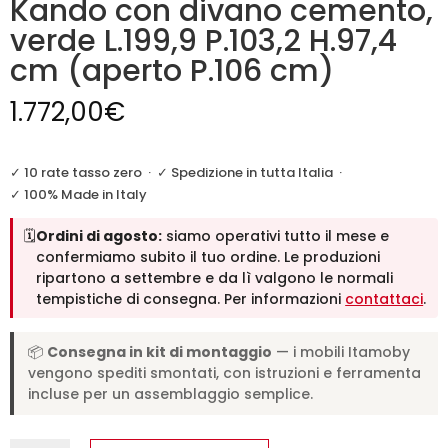
Kando con divano cemento,
verde L.199,9 P.103,2 H.97,4
cm (aperto P.106 cm)
1.772,00
€
✓ 10 rate tasso zero
·
✓ Spedizione in tutta Italia
·
✓ 100% Made in Italy
🗓️
Ordini di agosto:
siamo operativi tutto il mese e
confermiamo subito il tuo ordine. Le produzioni
ripartono a settembre e da lì valgono le normali
tempistiche di consegna. Per informazioni
contattaci
.
📦
Consegna in kit di montaggio
— i mobili Itamoby
vengono spediti smontati, con istruzioni e ferramenta
incluse per un assemblaggio semplice.