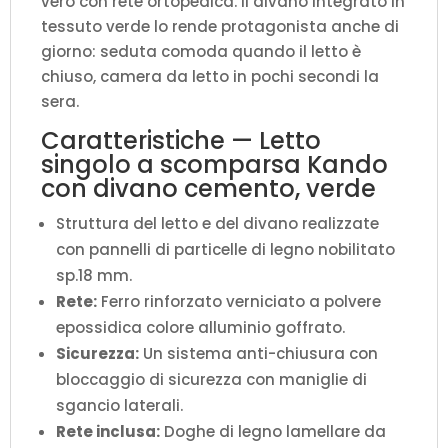
vero con rete ortopedica. Il divano integrato in
tessuto verde lo rende protagonista anche di
giorno: seduta comoda quando il letto è
chiuso, camera da letto in pochi secondi la
sera.
Caratteristiche — Letto
singolo a scomparsa Kando
con divano cemento, verde
Struttura del letto e del divano realizzate
con pannelli di particelle di legno nobilitato
sp.18 mm.
Rete:
Ferro rinforzato verniciato a polvere
epossidica colore alluminio goffrato.
Sicurezza:
Un sistema anti-chiusura con
bloccaggio di sicurezza con maniglie di
sgancio laterali.
Rete inclusa:
Doghe di legno lamellare da