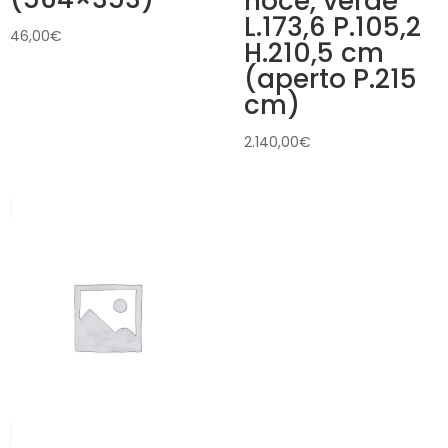
noce, verde
L.173,6 P.105,2
46,00
€
H.210,5 cm
(aperto P.215
cm)
2.140,00
€