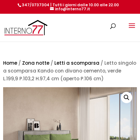
347/0737304 | Tutti i giorni dalle 10.00 alle 22.00
info@interno77.it
Products
search
Home
/
Zona notte
/
Letti a scomparsa
/ Letto singolo
a scomparsa Kando con divano cemento, verde
L.199,9 P.103,2 H.97,4 cm (aperto P.106 cm)