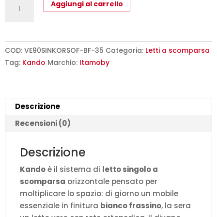
Letto
Aggiungi al carrello
singolo
a
scomparsa
Kando
COD:
VE90SINKORSOF-BF-35
Categoria:
Letti a scomparsa
con
Tag:
Kando
Marchio:
Itamoby
divano
bianco
frassino,
Descrizione
verde
L.199,9
Recensioni (0)
P.103,2
H.97,4
Descrizione
cm
Kando
è il sistema di
letto singolo a
(aperto
scomparsa
orizzontale pensato per
P.106
moltiplicare lo spazio: di giorno un mobile
cm)
essenziale in finitura
bianco frassino
, la sera
quantità