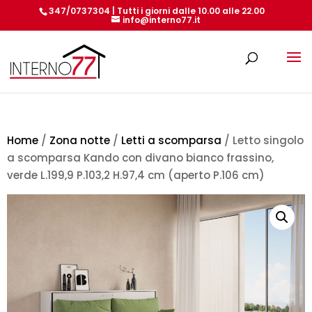
347/0737304 | Tutti i giorni dalle 10.00 alle 22.00
info@interno77.it
Products
search
Home
/
Zona notte
/
Letti a scomparsa
/ Letto singolo
a scomparsa Kando con divano bianco frassino,
verde L.199,9 P.103,2 H.97,4 cm (aperto P.106 cm)