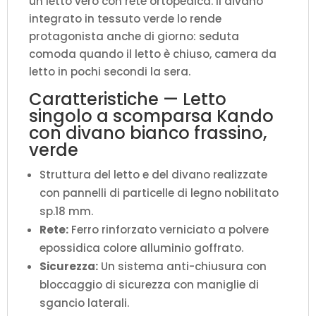
un letto vero con rete ortopedica. Il divano
integrato in tessuto verde lo rende
protagonista anche di giorno: seduta
comoda quando il letto è chiuso, camera da
letto in pochi secondi la sera.
Caratteristiche — Letto
singolo a scomparsa Kando
con divano bianco frassino,
verde
Struttura del letto e del divano realizzate
con pannelli di particelle di legno nobilitato
sp.18 mm.
Rete:
Ferro rinforzato verniciato a polvere
epossidica colore alluminio goffrato.
Sicurezza:
Un sistema anti-chiusura con
bloccaggio di sicurezza con maniglie di
sgancio laterali.