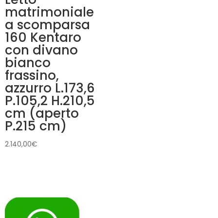
matrimoniale
a scomparsa
160 Kentaro
con divano
bianco
frassino,
azzurro L.173,6
P.105,2 H.210,5
cm (aperto
P.215 cm)
2.140,00
€