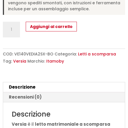
vengono spediti smontati, con istruzioni e ferramenta
incluse per un assemblaggio semplice.
Letto
Aggiungi al carrello
matrimoniale
francese
a
scomparsa
COD:
VE140VEDIA2SX-BO
Categoria:
Letti a scomparsa
140
Tag:
Versia
Marchio:
Itamoby
Versia
con
divano,
Descrizione
mensola
e
Recensioni (0)
armadio
sx
Descrizione
2
Versia
è il
letto matrimoniale a scomparsa
ante