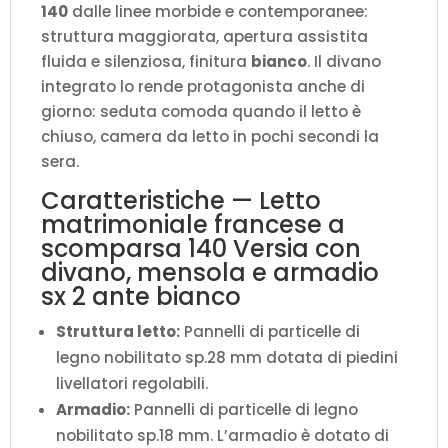
140
dalle linee morbide e contemporanee:
bianco
struttura maggiorata, apertura assistita
L.255,2
fluida e silenziosa, finitura
bianco
. Il divano
P.123
integrato lo rende protagonista anche di
H.218,3
giorno: seduta comoda quando il letto è
cm
chiuso, camera da letto in pochi secondi la
(aperto
sera.
P.224
cm)
Caratteristiche — Letto
quantità
matrimoniale francese a
scomparsa 140 Versia con
divano, mensola e armadio
sx 2 ante bianco
Struttura letto:
Pannelli di particelle di
legno nobilitato sp.28 mm dotata di piedini
livellatori regolabili.
Armadio:
Pannelli di particelle di legno
nobilitato sp.18 mm. L’armadio è dotato di