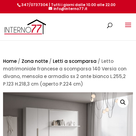
347/0737304 | Tutti i giorni dalle 10.00 alle 22.00
info@interno77.it
Products
search
Home
/
Zona notte
/
Letti a scomparsa
/ Letto
matrimoniale francese a scomparsa 140 Versia con
divano, mensola e armadio sx 2 ante bianco L.255,2
P.123 H.218,3 cm (aperto P.224 cm)