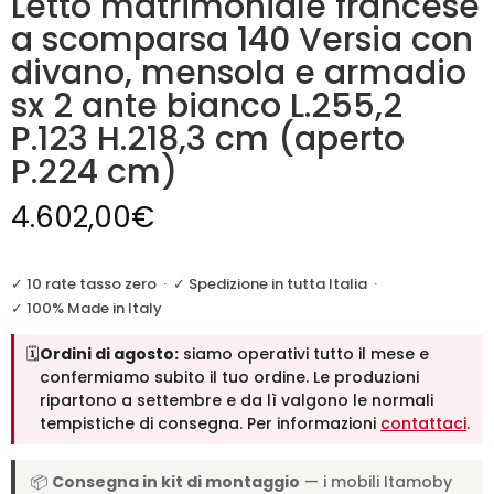
Letto matrimoniale francese
a scomparsa 140 Versia con
divano, mensola e armadio
sx 2 ante bianco L.255,2
P.123 H.218,3 cm (aperto
P.224 cm)
4.602,00
€
✓ 10 rate tasso zero
·
✓ Spedizione in tutta Italia
·
✓ 100% Made in Italy
🗓️
Ordini di agosto:
siamo operativi tutto il mese e
confermiamo subito il tuo ordine. Le produzioni
ripartono a settembre e da lì valgono le normali
tempistiche di consegna. Per informazioni
contattaci
.
📦
Consegna in kit di montaggio
— i mobili Itamoby