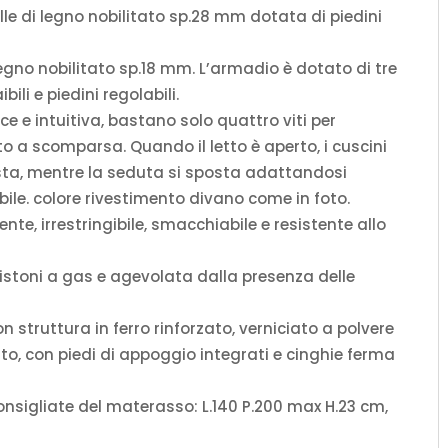
P.224
elle di legno nobilitato sp.28 mm dotata di piedini
cm)
quantità
 legno nobilitato sp.18 mm. L’armadio è dotato di tre
bili e piedini regolabili.
ce e intuitiva, bastano solo quattro viti per
to a scomparsa. Quando il letto è aperto, i cuscini
esta, mentre la seduta si sposta adattandosi
ile. colore rivestimento divano come in foto.
nte, irrestringibile, smacchiabile e resistente allo
istoni a gas e agevolata dalla presenza delle
 struttura in ferro rinforzato, verniciato a polvere
to, con piedi di appoggio integrati e cinghie ferma
nsigliate del materasso: L.140 P.200 max H.23 cm,