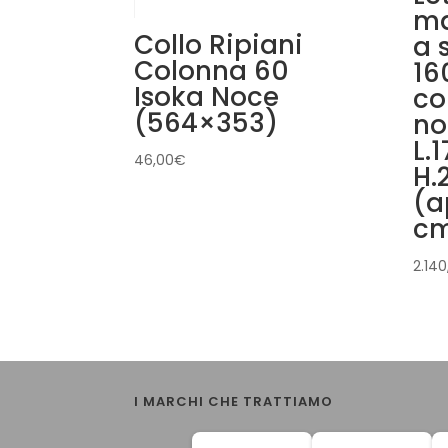
ma
Collo Ripiani
a 
Colonna 60
16
Isoka Noce
co
(564×353)
no
L.
46,00
€
H.
(a
c
2.140
I MARCHI CHE TRATTIAMO