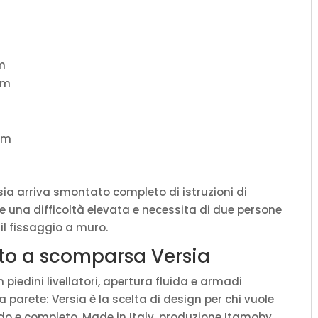
cm
 cm
cm
sia arriva smontato completo di istruzioni di
 una difficoltà elevata e necessita di due persone
 il fissaggio a muro.
etto a scomparsa Versia
iedini livellatori, apertura fluida e armadi
 parete: Versia è la scelta di design per chi vuole
do e completo. Made in Italy, produzione Itamoby.