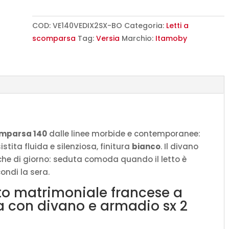
a
scomparsa
COD:
VE140VEDIX2SX-BO
Categoria:
Letti a
140
scomparsa
Tag:
Versia
Marchio:
Itamoby
Versia
con
divano
e
armadio
sx
2
omparsa 140
dalle linee morbide e contemporanee:
ante
tita fluida e silenziosa, finitura
bianco
. Il divano
bianco
che di giorno: seduta comoda quando il letto è
L.255,2
ondi la sera.
P.123
tto matrimoniale francese a
H.218,3
a con divano e armadio sx 2
cm
(aperto