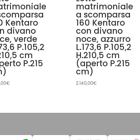
trimoniale
matrimoniale
scomparsa
a scomparsa
0 Kentaro
160 Kentaro
n divano
con divano
ce, verde
noce, azzurro
173,6 P.105,2
L.173,6 P.105,2
210,5 cm
H.210,5 cm
perto P.215
(aperto P.215
m)
cm)
,00
€
2.140,00
€