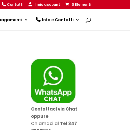
Contatti
Il mio account
0 Elementi
 pagamenti
Info e Contatti
Contattaci via Chat
oppure
Chiamaci al
Tel 347