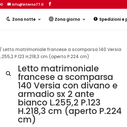
00
info@interno77.it
Products
search
Zona notte
Zona giorno
Spedizioni e
/ Letto matrimoniale francese a scomparsa 140 Versia
.255,2 P.123 H.218,3 cm (aperto P.224 cm)
Letto matrimoniale
francese a scomparsa
140 Versia con divano e
armadio sx 2 ante
bianco L.255,2 P.123
H.218,3 cm (aperto P.224
cm)