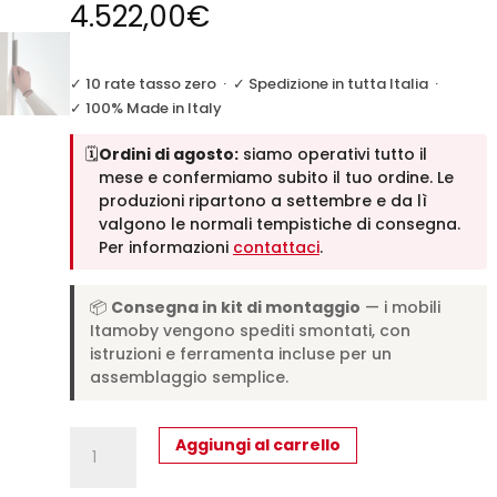
4.522,00
€
✓ 10 rate tasso zero
·
✓ Spedizione in tutta Italia
·
✓ 100% Made in Italy
🗓️
Ordini di agosto:
siamo operativi tutto il
mese e confermiamo subito il tuo ordine. Le
produzioni ripartono a settembre e da lì
valgono le normali tempistiche di consegna.
Per informazioni
contattaci
.
📦
Consegna in kit di montaggio
— i mobili
Itamoby vengono spediti smontati, con
istruzioni e ferramenta incluse per un
assemblaggio semplice.
Letto
Aggiungi al carrello
matrimoniale
francese