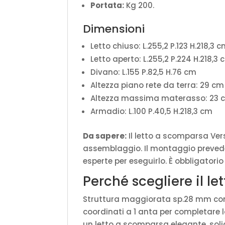
Portata:
Kg 200.
Dimensioni
Letto chiuso: L.255,2 P.123 H.218,3 
Letto aperto: L.255,2 P.224 H.218,3
Divano: L.155 P.82,5 H.76 cm
Altezza piano rete da terra: 29 cm
Altezza massima materasso: 23 
Armadio: L.100 P.40,5 H.218,3 cm
Da sapere:
Il letto a scomparsa Ver
assemblaggio. Il montaggio prevede
esperte per eseguirlo. È obbligatorio
Perché scegliere il l
Struttura maggiorata sp.28 mm con p
coordinati a 1 anta per completare la
un letto a scomparsa elegante, soli