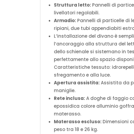
Struttura letto:
Pannelli di partic
livellatori regolabili.
Armadio:
Pannelli di particelle di
ripiani, due tubi appendiabiti estrai
L’installazione del divano è sempli
l’ancoraggio alla struttura del let
dello schienale si sistemano in t
perfettamente allo spazio disponib
Caratteristiche tessuto: idrorepelle
sfregamento e alla luce.
Apertura assistita:
Assistita da p
maniglie.
Rete inclusa:
A doghe di faggio con
epossidica colore alluminio goffra
materasso.
Materasso escluso:
Dimensioni co
peso tra 18 e 26 kg.