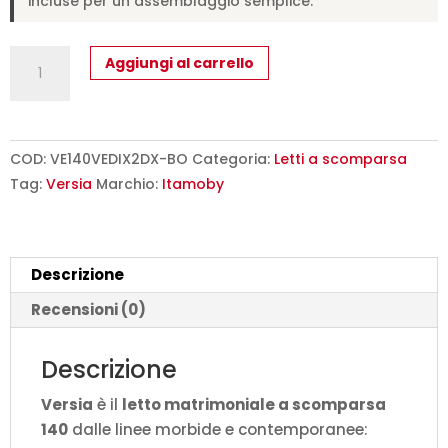
incluse per un assemblaggio semplice.
Letto
Aggiungi al carrello
matrimoniale
francese
a
scomparsa
COD:
VE140VEDIX2DX-BO
Categoria:
Letti a scomparsa
140
Tag:
Versia
Marchio:
Itamoby
Versia
con
divano
Descrizione
e
armadio
Recensioni (0)
dx
2
Descrizione
ante
Versia
è il
letto matrimoniale a scomparsa
bianco
140
dalle linee morbide e contemporanee:
L.255,2