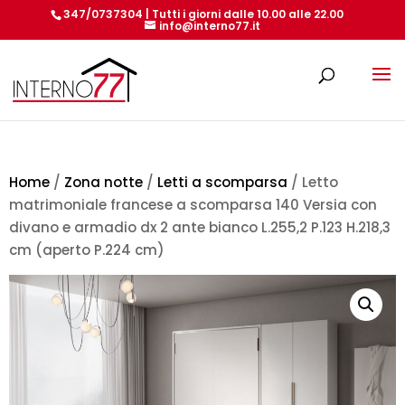
347/0737304 | Tutti i giorni dalle 10.00 alle 22.00
info@interno77.it
Products
search
Home
/
Zona notte
/
Letti a scomparsa
/ Letto
matrimoniale francese a scomparsa 140 Versia con
divano e armadio dx 2 ante bianco L.255,2 P.123 H.218,3
cm (aperto P.224 cm)