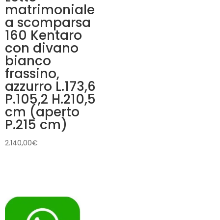
matrimoniale
a scomparsa
160 Kentaro
con divano
bianco
frassino,
azzurro L.173,6
P.105,2 H.210,5
cm (aperto
P.215 cm)
2.140,00
€