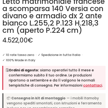
Letto matrimoniale francese
a scomparsa 140 Versia con
divano e armadio dx 2 ante
bianco L.255,2 P.123 H.218,3
cm (aperto P.224 cm)
4.522,00
€
✓ 10 rate tasso zero
·
✓ Spedizione in tutta Italia
·
✓ 100% Made in Italy
🗓️
Ordini di agosto:
siamo operativi tutto il mese e
confermiamo subito il tuo ordine. Le produzioni
ripartono a settembre e da lì valgono le normali
tempistiche di consegna. Per informazioni
contattaci
.
📦
Consegna in kit di montaggio
— i mobili Itamoby
vengono spediti smontati, con istruzioni e ferramenta