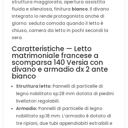
struttura maggiorata, apertura assistita
P.123
fluida e silenziosa, finitura
bianco
. Il divano
H.218,3
integrato lo rende protagonista anche di
cm
giorno: seduta comoda quando il letto è
(aperto
chiuso, camera da letto in pochi secondi la
P.224
sera.
cm)
quantità
Caratteristiche — Letto
matrimoniale francese a
scomparsa 140 Versia con
divano e armadio dx 2 ante
bianco
Struttura letto:
Pannelli di particelle di
legno nobilitato sp.28 mm dotata di piedini
livellatori regolabili.
Armadio:
Pannelli di particelle di legno
nobilitato sp.18 mm. L’armadio è dotato di
tre ripiani, due tubi appendiabiti estraibili e