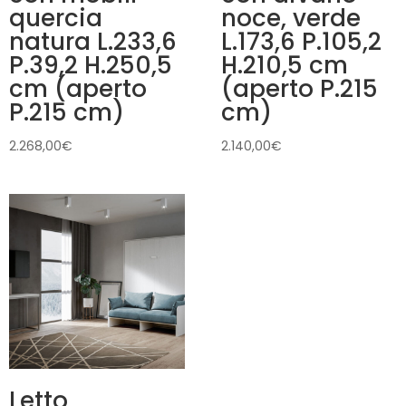
quercia
noce, verde
natura L.233,6
L.173,6 P.105,2
P.39,2 H.250,5
H.210,5 cm
cm (aperto
(aperto P.215
P.215 cm)
cm)
2.268,00
€
2.140,00
€
Letto