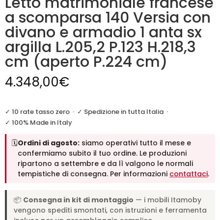
Letto matrimoniale francese
a scomparsa 140 Versia con
divano e armadio 1 anta sx
argilla L.205,2 P.123 H.218,3
cm (aperto P.224 cm)
4.348,00
€
✓ 10 rate tasso zero
·
✓ Spedizione in tutta Italia
·
✓ 100% Made in Italy
🗓️
Ordini di agosto:
siamo operativi tutto il mese e
confermiamo subito il tuo ordine. Le produzioni
ripartono a settembre e da lì valgono le normali
tempistiche di consegna. Per informazioni
contattaci
.
📦
Consegna in kit di montaggio
— i mobili Itamoby
vengono spediti smontati, con istruzioni e ferramenta