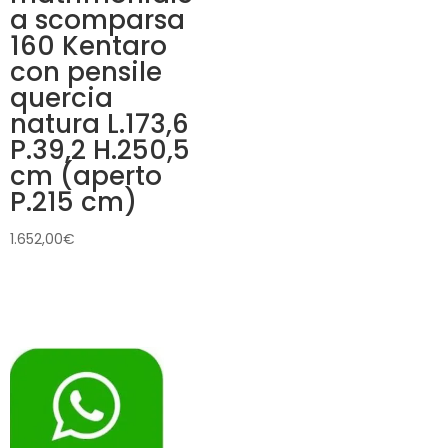
a scomparsa
160 Kentaro
con pensile
quercia
natura L.173,6
P.39,2 H.250,5
cm (aperto
P.215 cm)
1.652,00
€