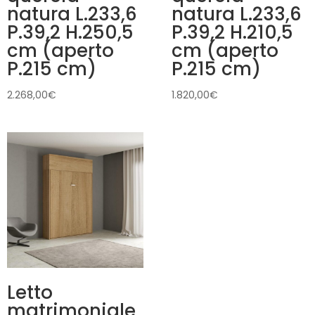
natura L.233,6
natura L.233,6
P.39,2 H.250,5
P.39,2 H.210,5
cm (aperto
cm (aperto
P.215 cm)
P.215 cm)
2.268,00
€
1.820,00
€
Letto
matrimoniale