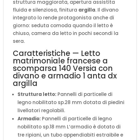
struttura maggiorata, apertura assistita
P.123
fluida e silenziosa, finitura
argilla
. Il divano
H.218,3
integrato lo rende protagonista anche di
cm
giorno: seduta comoda quando il letto è
(aperto
chiuso, camera da letto in pochi secondi la
P.224
sera.
cm)
quantità
Caratteristiche — Letto
matrimoniale francese a
scomparsa 140 Versia con
divano e armadio 1 anta dx
argilla
Struttura letto:
Pannelli di particelle di
legno nobilitato sp.28 mm dotata di piedini
livellatori regolabili.
Armadio:
Pannelli di particelle di legno
nobilitato sp.18 mm L’armadio è dotato di
tre ripiani, un tubo appendiabiti estraibile e