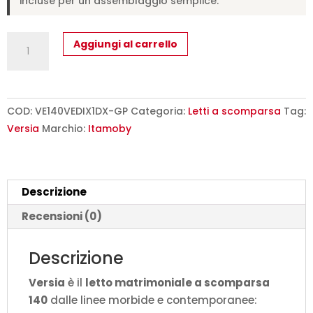
incluse per un assemblaggio semplice.
Letto
Aggiungi al carrello
matrimoniale
francese
a
scomparsa
COD:
VE140VEDIX1DX-GP
Categoria:
Letti a scomparsa
Tag:
140
Versia
Marchio:
Itamoby
Versia
con
divano
Descrizione
e
armadio
Recensioni (0)
1
anta
Descrizione
dx
Versia
è il
letto matrimoniale a scomparsa
argilla
140
dalle linee morbide e contemporanee:
L.205,2