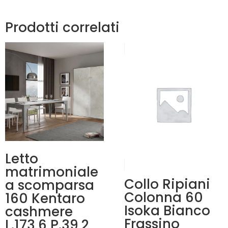
Prodotti correlati
Letto
matrimoniale
Collo Ripiani
a scomparsa
Colonna 60
160 Kentaro
Isoka Bianco
cashmere
Frassino
L.173,6 P.39,2