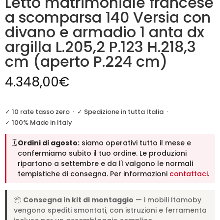
Letto matrimoniale francese
a scomparsa 140 Versia con
divano e armadio 1 anta dx
argilla L.205,2 P.123 H.218,3
cm (aperto P.224 cm)
4.348,00
€
✓ 10 rate tasso zero
·
✓ Spedizione in tutta Italia
·
✓ 100% Made in Italy
🗓️
Ordini di agosto:
siamo operativi tutto il mese e
confermiamo subito il tuo ordine. Le produzioni
ripartono a settembre e da lì valgono le normali
tempistiche di consegna. Per informazioni
contattaci
.
📦
Consegna in kit di montaggio
— i mobili Itamoby
vengono spediti smontati, con istruzioni e ferramenta