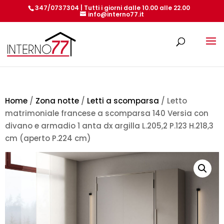
347/0737304 | Tutti i giorni dalle 10.00 alle 22.00
info@interno77.it
Products
search
Home
/
Zona notte
/
Letti a scomparsa
/ Letto
matrimoniale francese a scomparsa 140 Versia con
divano e armadio 1 anta dx argilla L.205,2 P.123 H.218,3
cm (aperto P.224 cm)