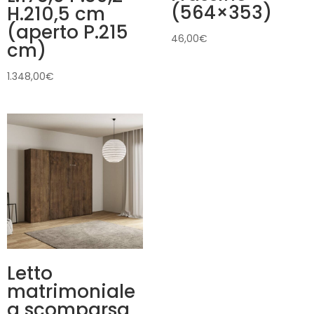
(564×353)
H.210,5 cm
(aperto P.215
46,00
€
cm)
1.348,00
€
Letto
matrimoniale
a scomparsa