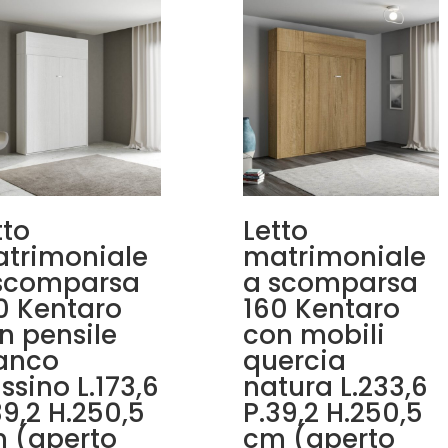
tto
Letto
trimoniale
matrimoniale
scomparsa
a scomparsa
0 Kentaro
160 Kentaro
n pensile
con mobili
anco
quercia
assino L.173,6
natura L.233,6
39,2 H.250,5
P.39,2 H.250,5
 (aperto
cm (aperto