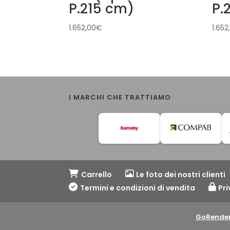
P.215 cm)
P.
1.652,00
€
1.652
I MARCHI CHE TRATTIAMO
Carrello
Le foto dei nostri clienti
Termini e condizioni di vendita
Pri
GoRender