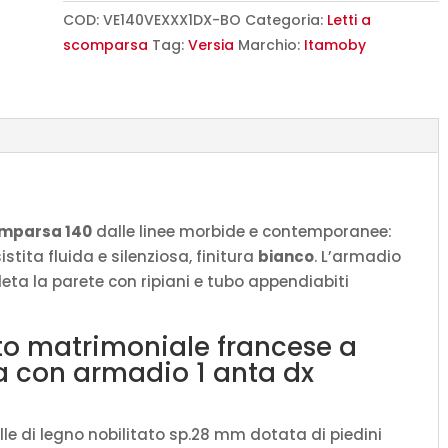
scomparsa
COD:
VE140VEXXX1DX-BO
Categoria:
Letti a
140
scomparsa
Tag:
Versia
Marchio:
Itamoby
Versia
con
armadio
1
anta
dx
bianco
omparsa 140
dalle linee morbide e contemporanee:
L.205,2
tita fluida e silenziosa, finitura
bianco
. L’armadio
P.40,5
eta la parete con ripiani e tubo appendiabiti
H.218,3
cm
tto matrimoniale francese a
(aperto
a con armadio 1 anta dx
P.224
cm)
quantità
elle di legno nobilitato sp.28 mm dotata di piedini