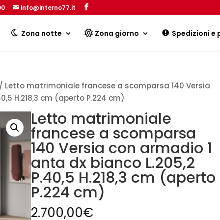
00
info@interno77.it
Products
search
Zona notte
Zona giorno
Spedizioni e
/ Letto matrimoniale francese a scomparsa 140 Versia
40,5 H.218,3 cm (aperto P.224 cm)
Letto matrimoniale
francese a scomparsa
140 Versia con armadio 1
anta dx bianco L.205,2
P.40,5 H.218,3 cm (aperto
P.224 cm)
2.700,00
€