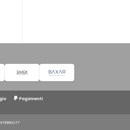
gio
Pagamenti
o INTERNO77