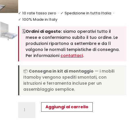
✓ 10 rate tasso zero
·
✓ Spedizione in tutta Italia
·
✓ 100% Made in Italy
🗓️
Ordini di agosto:
siamo operativi tutto il
mese e confermiamo subito il tuo ordine. Le
produzioni ripartono a settembre e da lì
valgono le normali tempistiche di consegna.
Per informazioni
contattaci
.
📦
Consegna in kit di montaggio
— i mobili
Itamoby vengono spediti smontati, con
istruzioni e ferramenta incluse per un
assemblaggio semplice.
Letto
Aggiungi al carrello
matrimoniale
francese
a