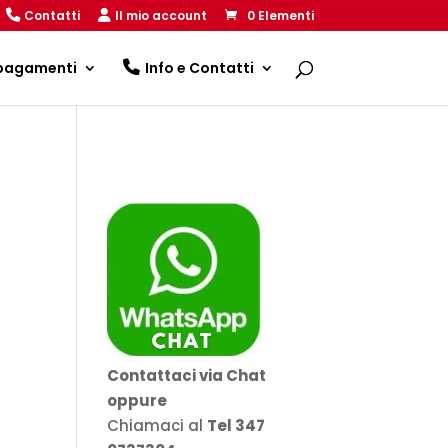
Contatti
Il mio account
0 Elementi
 pagamenti
Info e Contatti
Contattaci via Chat
oppure
Chiamaci al
Tel 347