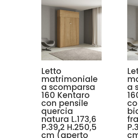
Letto
Le
matrimoniale
ma
a scomparsa
a 
160 Kentaro
16
con pensile
co
quercia
bi
natura L.173,6
fr
P.39,2 H.250,5
P.
cm (aperto
cm