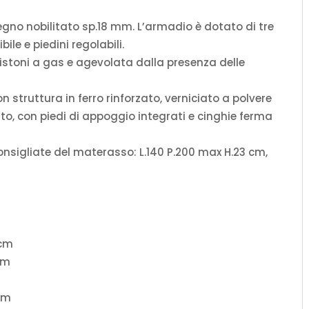
 legno nobilitato sp.18 mm. L’armadio è dotato di tre
ile e piedini regolabili.
istoni a gas e agevolata dalla presenza delle
 struttura in ferro rinforzato, verniciato a polvere
to, con piedi di appoggio integrati e cinghie ferma
nsigliate del materasso: L.140 P.200 max H.23 cm,
 cm
 cm
cm