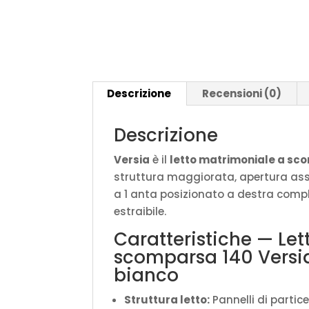
Descrizione
Recensioni (0)
Descrizione
Versia
è il
letto matrimoniale a sc
struttura maggiorata, apertura assis
a 1 anta posizionato a destra compl
estraibile.
Caratteristiche — Le
scomparsa 140 Versi
bianco
Struttura letto:
Pannelli di partic