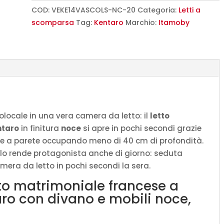
scomparsa
COD:
VEKE14VASCOLS-NC-20
Categoria:
Letti a
140
scomparsa
Tag:
Kentaro
Marchio:
Itamoby
Kentaro
con
divano
e
mobili
noce,
grigio
locale in una vera camera da letto: il
letto
L.213,6
ntaro
in finitura
noce
si apre in pochi secondi grazie
P.105,2
are a parete occupando meno di 40 cm di profondità.
H.250,5
o lo rende protagonista anche di giorno: seduta
cm
mera da letto in pochi secondi la sera.
(aperto
tto matrimoniale francese a
P.215
ro con divano e mobili noce,
cm)
quantità