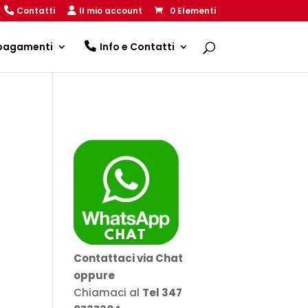
Contatti
Il mio account
0 Elementi
 pagamenti
Info e Contatti
Contattaci via Chat
oppure
Chiamaci al
Tel 347