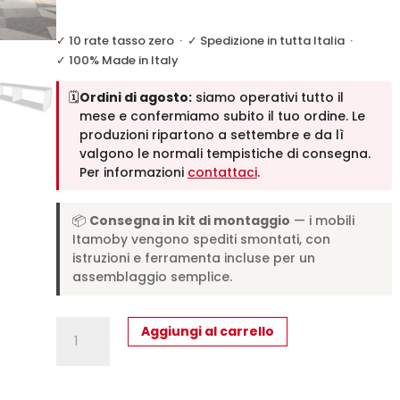
✓ 10 rate tasso zero
·
✓ Spedizione in tutta Italia
·
✓ 100% Made in Italy
🗓️
Ordini di agosto:
siamo operativi tutto il
mese e confermiamo subito il tuo ordine. Le
produzioni ripartono a settembre e da lì
valgono le normali tempistiche di consegna.
Per informazioni
contattaci
.
📦
Consegna in kit di montaggio
— i mobili
Itamoby vengono spediti smontati, con
istruzioni e ferramenta incluse per un
assemblaggio semplice.
Letto
Aggiungi al carrello
matrimoniale
francese
a