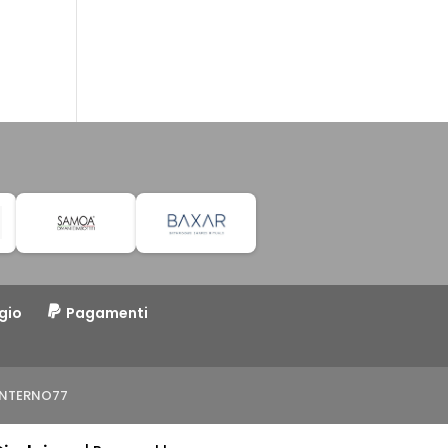
gio
Pagamenti
o INTERNO77