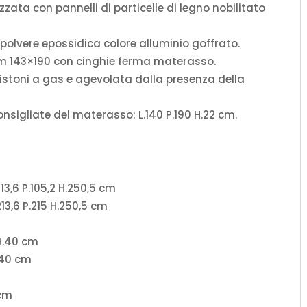
zata con pannelli di particelle di legno nobilitato
 polvere epossidica colore alluminio goffrato.
m 143×190 con cinghie ferma materasso.
istoni a gas e agevolata dalla presenza della
nsigliate del materasso: L.140 P.190 H.22 cm.
13,6 P.105,2 H.250,5 cm
13,6 P.215 H.250,5 cm
 H.40 cm
H.40 cm
 cm