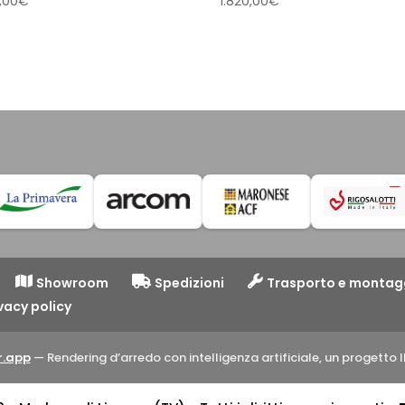
,00
€
1.820,00
€
Showroom
Spedizioni
Trasporto e montag
vacy policy
.app
— Rendering d’arredo con intelligenza artificiale, un progett