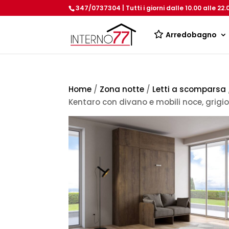
347/0737304 | Tutti i giorni dalle 10.00 alle 22.
Arredobagno
Home
/
Zona notte
/
Letti a scomparsa
Kentaro con divano e mobili noce, grigio 