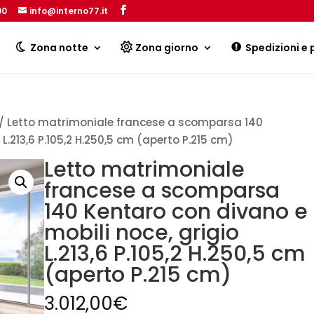
00
info@interno77.it
Products
search
Zona notte
Zona giorno
Spedizioni e
/ Letto matrimoniale francese a scomparsa 140
L.213,6 P.105,2 H.250,5 cm (aperto P.215 cm)
Letto matrimoniale
francese a scomparsa
140 Kentaro con divano e
mobili noce, grigio
L.213,6 P.105,2 H.250,5 cm
(aperto P.215 cm)
3.012,00
€