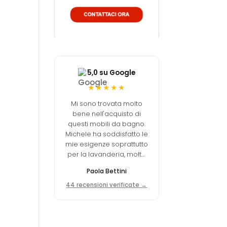
5,0 su Google
★★★★★
Mi sono trovata molto
bene nell'acquisto di
questi mobili da bagno.
Michele ha soddisfatto le
mie esigenze soprattutto
per la lavanderia, molto
funzionale. Ottimo
Paola Bettini
equilibrio tra qualità e
prezzo.
44 recensioni verificate →