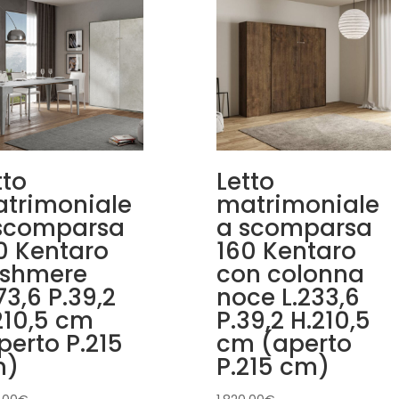
tto
Letto
trimoniale
matrimoniale
scomparsa
a scomparsa
0 Kentaro
160 Kentaro
shmere
con colonna
173,6 P.39,2
noce L.233,6
210,5 cm
P.39,2 H.210,5
perto P.215
cm (aperto
m)
P.215 cm)