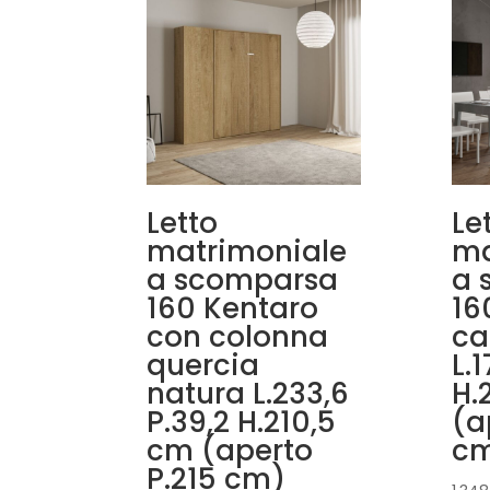
Letto
Le
matrimoniale
ma
a scomparsa
a 
160 Kentaro
16
con colonna
ca
quercia
L.
natura L.233,6
H.
P.39,2 H.210,5
(a
cm (aperto
c
P.215 cm)