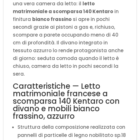
una vera camera da letto: il
letto
P.105,2
matrimoniale a scomparsa 140 Kentaro
in
H.250,5
finitura
bianco frassino
si apre in pochi
cm
secondi grazie ai pistoni a gas e, richiuso,
(aperto
scompare a parete occupando meno di 40
P.215
cm di profondità. Il divano integrato in
cm)
tessuto azzurro lo rende protagonista anche
quantità
di giorno: seduta comoda quando il letto è
chiuso, camera da letto in pochi secondi la
sera.
Caratteristiche — Letto
matrimoniale francese a
scomparsa 140 Kentaro con
divano e mobili bianco
frassino, azzurro
Struttura della composizione realizzata con
pannelli di particelle di legno nobilitato sp.18