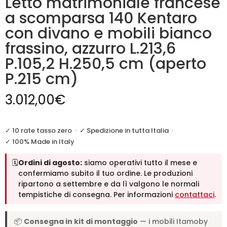
Letto matrimoniale francese
a scomparsa 140 Kentaro
con divano e mobili bianco
frassino, azzurro L.213,6
P.105,2 H.250,5 cm (aperto
P.215 cm)
3.012,00
€
✓ 10 rate tasso zero
·
✓ Spedizione in tutta Italia
·
✓ 100% Made in Italy
🗓️
Ordini di agosto:
siamo operativi tutto il mese e
confermiamo subito il tuo ordine. Le produzioni
ripartono a settembre e da lì valgono le normali
tempistiche di consegna. Per informazioni
contattaci
.
📦
Consegna in kit di montaggio
— i mobili Itamoby