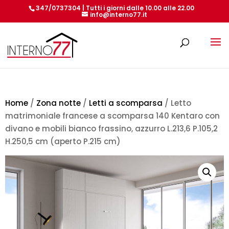
347/0737304 | Tutti i giorni dalle 10.00 alle 22.00
info@interno77.it
Products
search
Home
/
Zona notte
/
Letti a scomparsa
/ Letto
matrimoniale francese a scomparsa 140 Kentaro con
divano e mobili bianco frassino, azzurro L.213,6 P.105,2
H.250,5 cm (aperto P.215 cm)