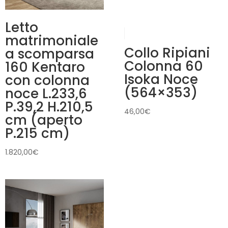
Letto
matrimoniale
Collo Ripiani
a scomparsa
Colonna 60
160 Kentaro
Isoka Noce
con colonna
(564×353)
noce L.233,6
P.39,2 H.210,5
46,00
€
cm (aperto
P.215 cm)
1.820,00
€