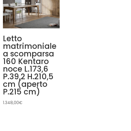
Letto
matrimoniale
a scomparsa
160 Kentaro
noce L.173,6
P.39,2 H.210,5
cm (aperto
P.215 cm)
1.348,00
€