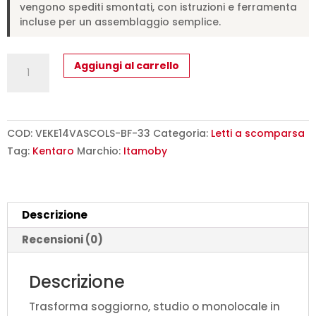
vengono spediti smontati, con istruzioni e ferramenta
incluse per un assemblaggio semplice.
Letto
Aggiungi al carrello
matrimoniale
francese
a
scomparsa
COD:
VEKE14VASCOLS-BF-33
Categoria:
Letti a scomparsa
140
Tag:
Kentaro
Marchio:
Itamoby
Kentaro
con
divano
Descrizione
e
mobili
Recensioni (0)
bianco
frassino,
Descrizione
azzurro
Trasforma soggiorno, studio o monolocale in
L.213,6