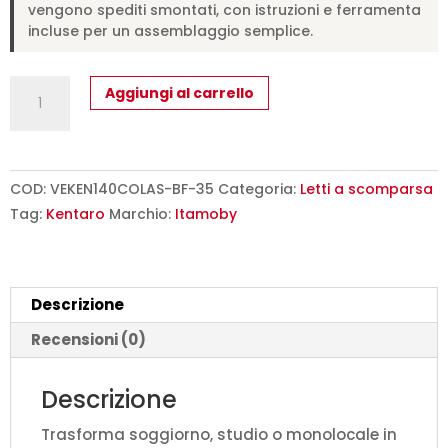
vengono spediti smontati, con istruzioni e ferramenta
incluse per un assemblaggio semplice.
Letto
Aggiungi al carrello
matrimoniale
francese
a
scomparsa
COD:
VEKEN140COLAS-BF-35
Categoria:
Letti a scomparsa
140
Tag:
Kentaro
Marchio:
Itamoby
Kentaro
con
divano
Descrizione
e
colonna
Recensioni (0)
bianco
frassino,
Descrizione
verde
Trasforma soggiorno, studio o monolocale in
L.213,6