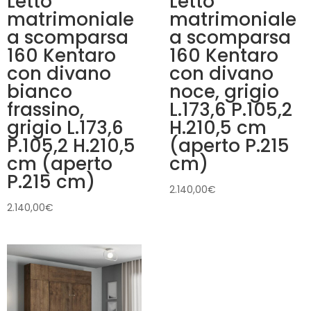
Letto
Letto
matrimoniale
matrimoniale
a scomparsa
a scomparsa
160 Kentaro
160 Kentaro
con divano
con divano
bianco
noce, grigio
frassino,
L.173,6 P.105,2
grigio L.173,6
H.210,5 cm
P.105,2 H.210,5
(aperto P.215
cm (aperto
cm)
P.215 cm)
2.140,00
€
2.140,00
€