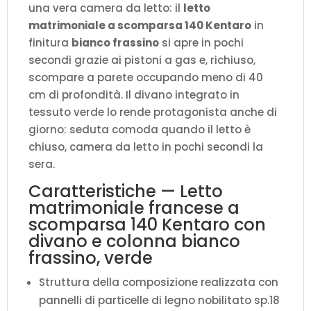
una vera camera da letto: il
letto
P.105,2
matrimoniale a scomparsa 140 Kentaro
in
H.210,5
finitura
bianco frassino
si apre in pochi
cm
secondi grazie ai pistoni a gas e, richiuso,
(aperto
scompare a parete occupando meno di 40
P.215
cm di profondità. Il divano integrato in
cm)
tessuto verde lo rende protagonista anche di
quantità
giorno: seduta comoda quando il letto è
chiuso, camera da letto in pochi secondi la
sera.
Caratteristiche — Letto
matrimoniale francese a
scomparsa 140 Kentaro con
divano e colonna bianco
frassino, verde
Struttura della composizione realizzata con
pannelli di particelle di legno nobilitato sp.18