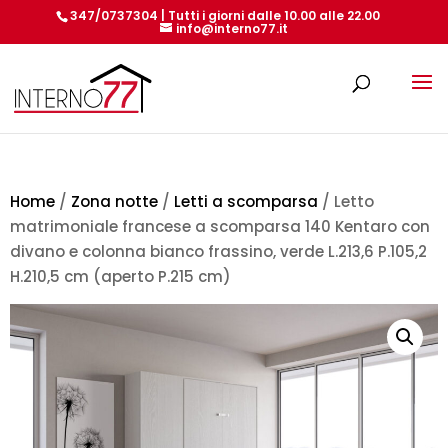
347/0737304 | Tutti i giorni dalle 10.00 alle 22.00
info@interno77.it
Products
search
Home
/
Zona notte
/
Letti a scomparsa
/ Letto
matrimoniale francese a scomparsa 140 Kentaro con
divano e colonna bianco frassino, verde L.213,6 P.105,2
H.210,5 cm (aperto P.215 cm)