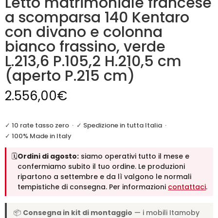
Letto matrimoniale francese
a scomparsa 140 Kentaro
con divano e colonna
bianco frassino, verde
L.213,6 P.105,2 H.210,5 cm
(aperto P.215 cm)
2.556,00
€
✓ 10 rate tasso zero
·
✓ Spedizione in tutta Italia
·
✓ 100% Made in Italy
🗓️
Ordini di agosto:
siamo operativi tutto il mese e
confermiamo subito il tuo ordine. Le produzioni
ripartono a settembre e da lì valgono le normali
tempistiche di consegna. Per informazioni
contattaci
.
📦
Consegna in kit di montaggio
— i mobili Itamoby