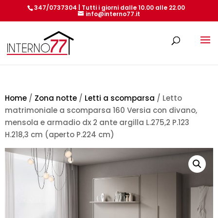
347/0737304 | Tutti i giorni dalle 10.00 alle 22.00
info@interno77.it
Products
search
Home
/
Zona notte
/
Letti a scomparsa
/ Letto
matrimoniale a scomparsa 160 Versia con divano,
mensola e armadio dx 2 ante argilla L.275,2 P.123
H.218,3 cm (aperto P.224 cm)