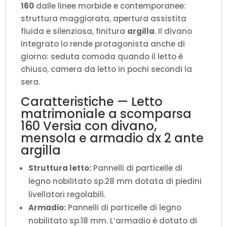
160
dalle linee morbide e contemporanee:
L.275,2
struttura maggiorata, apertura assistita
P.123
fluida e silenziosa, finitura
argilla
. Il divano
H.218,3
integrato lo rende protagonista anche di
cm
giorno: seduta comoda quando il letto è
(aperto
chiuso, camera da letto in pochi secondi la
P.224
sera.
cm)
quantità
Caratteristiche — Letto
matrimoniale a scomparsa
160 Versia con divano,
mensola e armadio dx 2 ante
argilla
Struttura letto:
Pannelli di particelle di
legno nobilitato sp.28 mm dotata di piedini
livellatori regolabili.
Armadio:
Pannelli di particelle di legno
nobilitato sp.18 mm. L’armadio è dotato di