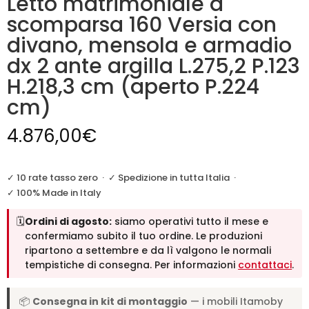
Letto matrimoniale a
scomparsa 160 Versia con
divano, mensola e armadio
dx 2 ante argilla L.275,2 P.123
H.218,3 cm (aperto P.224
cm)
4.876,00
€
✓ 10 rate tasso zero
·
✓ Spedizione in tutta Italia
·
✓ 100% Made in Italy
🗓️
Ordini di agosto:
siamo operativi tutto il mese e
confermiamo subito il tuo ordine. Le produzioni
ripartono a settembre e da lì valgono le normali
tempistiche di consegna. Per informazioni
contattaci
.
📦
Consegna in kit di montaggio
— i mobili Itamoby