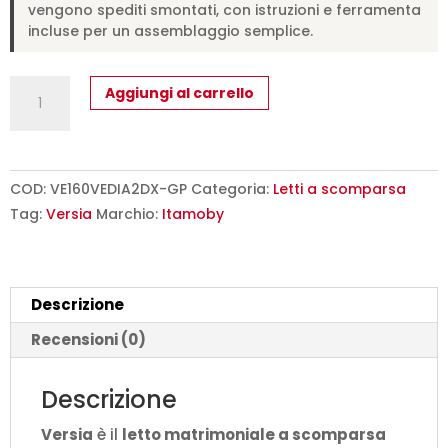
vengono spediti smontati, con istruzioni e ferramenta
incluse per un assemblaggio semplice.
Letto
Aggiungi al carrello
matrimoniale
a
scomparsa
160
COD:
VE160VEDIA2DX-GP
Categoria:
Letti a scomparsa
Versia
Tag:
Versia
Marchio:
Itamoby
con
divano,
mensola
Descrizione
e
armadio
Recensioni (0)
dx
2
Descrizione
ante
Versia
è il
letto matrimoniale a scomparsa
argilla