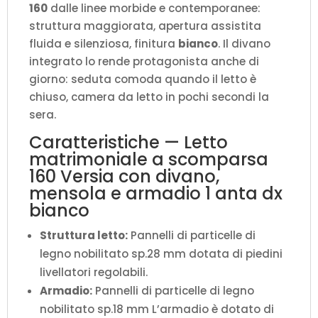
160
dalle linee morbide e contemporanee:
L.225,2
struttura maggiorata, apertura assistita
P.123
fluida e silenziosa, finitura
bianco
. Il divano
H.218,3
integrato lo rende protagonista anche di
cm
giorno: seduta comoda quando il letto è
(aperto
chiuso, camera da letto in pochi secondi la
P.224
sera.
cm)
quantità
Caratteristiche — Letto
matrimoniale a scomparsa
160 Versia con divano,
mensola e armadio 1 anta dx
bianco
Struttura letto:
Pannelli di particelle di
legno nobilitato sp.28 mm dotata di piedini
livellatori regolabili.
Armadio:
Pannelli di particelle di legno
nobilitato sp.18 mm L’armadio è dotato di