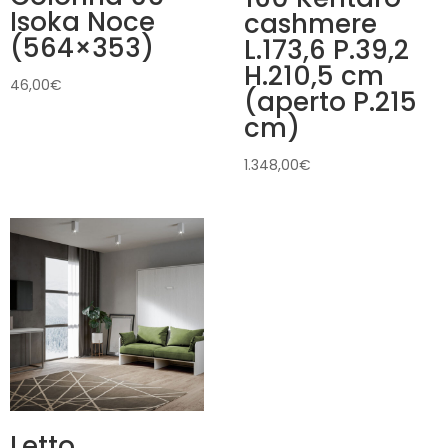
Isoka Noce
cashmere
(564×353)
L.173,6 P.39,2
H.210,5 cm
46,00
€
(aperto P.215
cm)
1.348,00
€
Letto