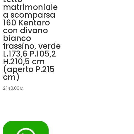
matrimoniale
a scomparsa
160 Kentaro
con divano
bianco
frassino, verde
L.173,6 P.105,2
H.210,5 cm
(aperto P.215
cm)
2.140,00
€