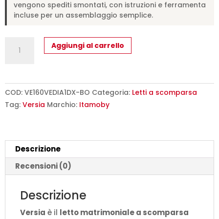
vengono spediti smontati, con istruzioni e ferramenta
incluse per un assemblaggio semplice.
Letto
Aggiungi al carrello
matrimoniale
a
scomparsa
160
COD:
VE160VEDIA1DX-BO
Categoria:
Letti a scomparsa
Versia
Tag:
Versia
Marchio:
Itamoby
con
divano,
mensola
Descrizione
e
armadio
Recensioni (0)
1
anta
Descrizione
dx
Versia
è il
letto matrimoniale a scomparsa
bianco