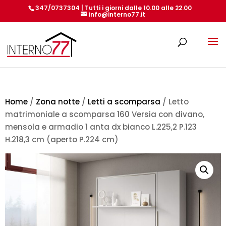
347/0737304 | Tutti i giorni dalle 10.00 alle 22.00
info@interno77.it
Products
search
Home
/
Zona notte
/
Letti a scomparsa
/ Letto
matrimoniale a scomparsa 160 Versia con divano,
mensola e armadio 1 anta dx bianco L.225,2 P.123
H.218,3 cm (aperto P.224 cm)