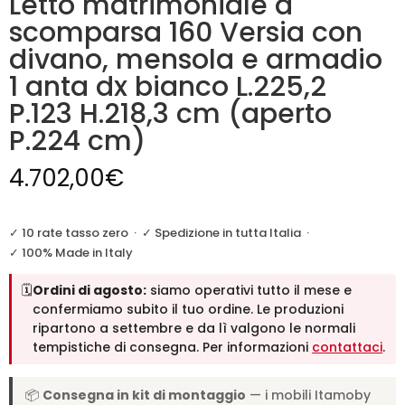
Letto matrimoniale a
scomparsa 160 Versia con
divano, mensola e armadio
1 anta dx bianco L.225,2
P.123 H.218,3 cm (aperto
P.224 cm)
4.702,00
€
✓ 10 rate tasso zero
·
✓ Spedizione in tutta Italia
·
✓ 100% Made in Italy
🗓️
Ordini di agosto:
siamo operativi tutto il mese e
confermiamo subito il tuo ordine. Le produzioni
ripartono a settembre e da lì valgono le normali
tempistiche di consegna. Per informazioni
contattaci
.
📦
Consegna in kit di montaggio
— i mobili Itamoby