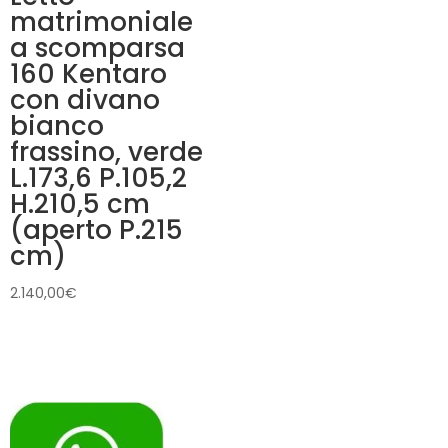
matrimoniale
a scomparsa
160 Kentaro
con divano
bianco
frassino, verde
L.173,6 P.105,2
H.210,5 cm
(aperto P.215
cm)
2.140,00
€