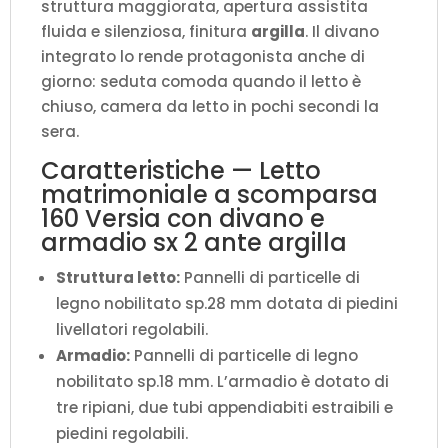
struttura maggiorata, apertura assistita
H.218,3
fluida e silenziosa, finitura
argilla
. Il divano
cm
integrato lo rende protagonista anche di
(aperto
giorno: seduta comoda quando il letto è
P.224
chiuso, camera da letto in pochi secondi la
cm)
sera.
quantità
Caratteristiche — Letto
matrimoniale a scomparsa
160 Versia con divano e
armadio sx 2 ante argilla
Struttura letto:
Pannelli di particelle di
legno nobilitato sp.28 mm dotata di piedini
livellatori regolabili.
Armadio:
Pannelli di particelle di legno
nobilitato sp.18 mm. L’armadio è dotato di
tre ripiani, due tubi appendiabiti estraibili e
piedini regolabili.