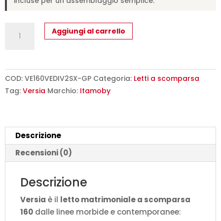
incluse per un assemblaggio semplice.
Letto
Aggiungi al carrello
matrimoniale
a
scomparsa
160
COD:
VE160VEDIV2SX-GP
Categoria:
Letti a scomparsa
Versia
Tag:
Versia
Marchio:
Itamoby
con
divano
e
Descrizione
armadio
sx
Recensioni (0)
2
ante
Descrizione
argilla
Versia
è il
letto matrimoniale a scomparsa
L.275,2
160
dalle linee morbide e contemporanee:
P.123