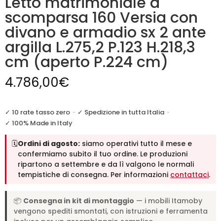
Letto matrimoniale a
scomparsa 160 Versia con
divano e armadio sx 2 ante
argilla L.275,2 P.123 H.218,3
cm (aperto P.224 cm)
4.786,00
€
✓ 10 rate tasso zero
·
✓ Spedizione in tutta Italia
·
✓ 100% Made in Italy
🗓️
Ordini di agosto:
siamo operativi tutto il mese e
confermiamo subito il tuo ordine. Le produzioni
ripartono a settembre e da lì valgono le normali
tempistiche di consegna. Per informazioni
contattaci
.
📦
Consegna in kit di montaggio
— i mobili Itamoby
vengono spediti smontati, con istruzioni e ferramenta