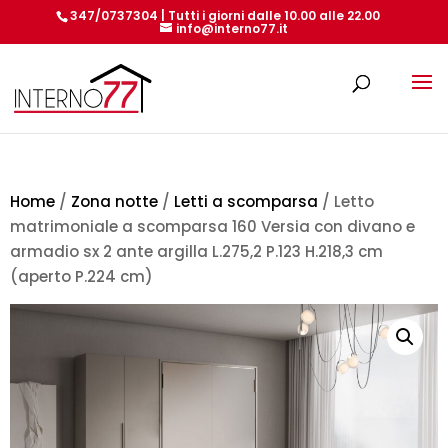
347/0737304 | Tutti i giorni dalle 10.00 alle 22.00
info@interno77.it
Products
search
Home
/
Zona notte
/
Letti a scomparsa
/ Letto
matrimoniale a scomparsa 160 Versia con divano e
armadio sx 2 ante argilla L.275,2 P.123 H.218,3 cm
(aperto P.224 cm)