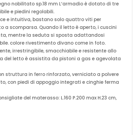
 legno nobilitato sp.18 mm L’armadio è dotato di tre
ile e piedini regolabili.
ce e intuitiva, bastano solo quattro viti per
to a scomparsa. Quando il letto è aperto, i cuscini
esta, mentre la seduta si sposta adattandosi
ile. colore rivestimento divano come in foto.
nte, irrestringibile, smacchiabile e resistente allo
a del letto è assistita da pistoni a gas e agevolata
 struttura in ferro rinforzato, verniciato a polvere
to, con piedi di appoggio integrati e cinghie ferma
nsigliate del materasso: L.160 P.200 max H.23 cm,