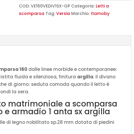
160
COD:
VE160VEDIV1SX-GP
Categoria:
Letti a
Versia
scomparsa
Tag:
Versia
Marchio:
Itamoby
con
divano
e
armadio
1
anta
sx
omparsa 160
dalle linee morbide e contemporanee:
argilla
tita fluida e silenziosa, finitura
argilla
. Il divano
L.225,2
che di giorno: seduta comoda quando il letto è
P.123
ondi la sera.
H.218,3
tto matrimoniale a scomparsa
cm
 e armadio 1 anta sx argilla
(aperto
P.224
elle di legno nobilitato sp.28 mm dotata di piedini
cm)
quantità