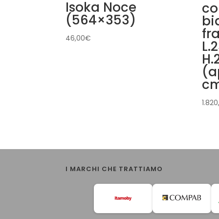
Isoka Noce
co
(564×353)
bi
fr
46,00
€
L.
H.
(a
c
1.820
I MARCHI CHE TRATTIAMO