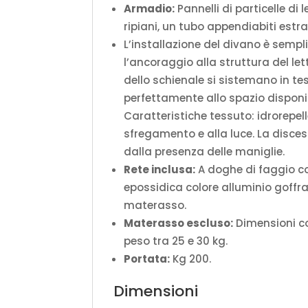
Armadio:
Pannelli di particelle di
ripiani, un tubo appendiabiti estraib
L’installazione del divano è sempli
l’ancoraggio alla struttura del let
dello schienale si sistemano in t
perfettamente allo spazio disponib
Caratteristiche tessuto: idrorepelle
sfregamento e alla luce. La disces
dalla presenza delle maniglie.
Rete inclusa:
A doghe di faggio con
epossidica colore alluminio goffra
materasso.
Materasso escluso:
Dimensioni co
peso tra 25 e 30 kg.
Portata:
Kg 200.
Dimensioni