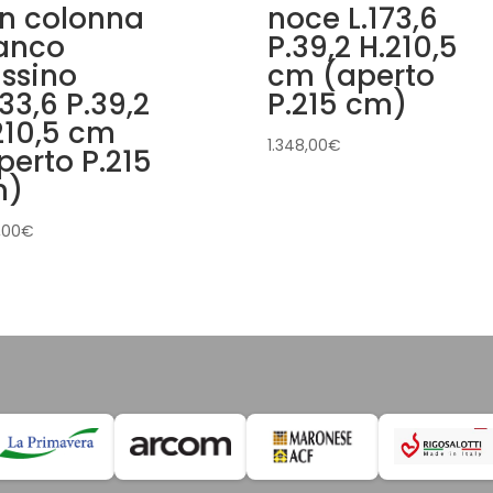
n colonna
noce L.173,6
anco
P.39,2 H.210,5
assino
cm (aperto
233,6 P.39,2
P.215 cm)
210,5 cm
1.348,00
€
perto P.215
m)
,00
€