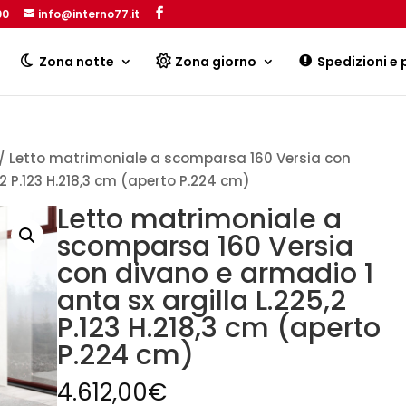
00
info@interno77.it
Products
search
Zona notte
Zona giorno
Spedizioni e
/ Letto matrimoniale a scomparsa 160 Versia con
,2 P.123 H.218,3 cm (aperto P.224 cm)
Letto matrimoniale a
scomparsa 160 Versia
con divano e armadio 1
anta sx argilla L.225,2
P.123 H.218,3 cm (aperto
P.224 cm)
4.612,00
€