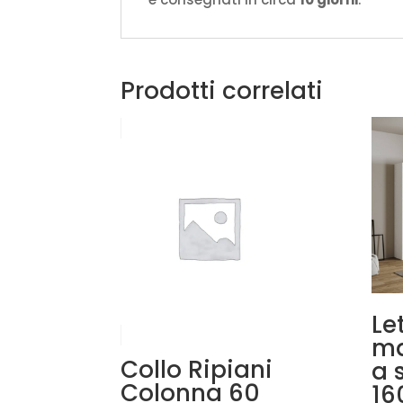
Prodotti correlati
Le
ma
Collo Ripiani
a 
Colonna 60
16