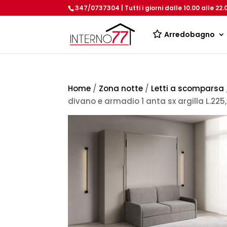
347/0737304 | Tutti i giorni dalle 10.00 alle 22.
Arredobagno
Home
/
Zona notte
/
Letti a scomparsa
divano e armadio 1 anta sx argilla L.225