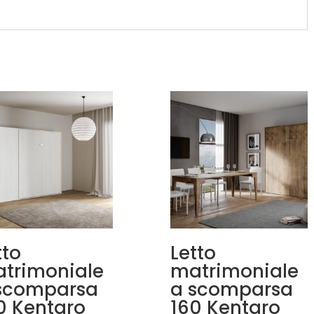
tto
Letto
trimoniale
matrimoniale
scomparsa
a scomparsa
0 Kentaro
160 Kentaro