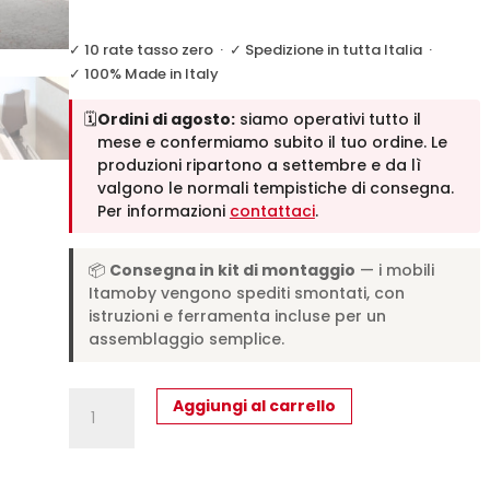
✓ 10 rate tasso zero
·
✓ Spedizione in tutta Italia
·
✓ 100% Made in Italy
🗓️
Ordini di agosto:
siamo operativi tutto il
mese e confermiamo subito il tuo ordine. Le
produzioni ripartono a settembre e da lì
valgono le normali tempistiche di consegna.
Per informazioni
contattaci
.
📦
Consegna in kit di montaggio
— i mobili
Itamoby vengono spediti smontati, con
istruzioni e ferramenta incluse per un
assemblaggio semplice.
Letto
Aggiungi al carrello
matrimoniale
a
scomparsa