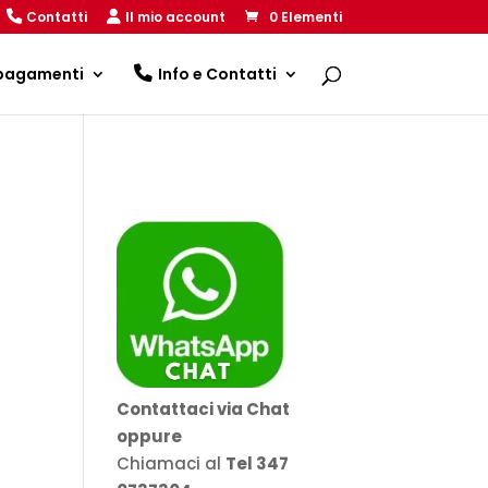
Contatti
Il mio account
0 Elementi
 pagamenti
Info e Contatti
Contattaci via Chat
oppure
Chiamaci al
Tel 347