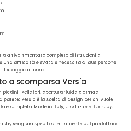
cm
cm
cm
sia arriva smontato completo di istruzioni di
 una difficoltà elevata e necessita di due persone
 il fissaggio a muro.
etto a scomparsa Versia
iedini livellatori, apertura fluida e armadi
 parete: Versia è la scelta di design per chi vuole
do e completo. Made in Italy, produzione Itamoby.
amoby vengono spediti direttamente dal produttore