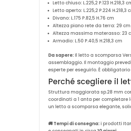
Letto chiuso: L.225,2 P.123 H.218,3 
Letto aperto: L.225,2 P.224 H.218,3 
Divano: L.175 P.82,5 H.76 cm
Altezza piano rete da terra: 29 cm
Altezza massima materasso: 23 
Armadio: L.50 P.40,5 H.218,3 cm
Da sapere:
Il letto a scomparsa Ver
assemblaggio. Il montaggio prevede
esperte per eseguirlo. È obbligatorio
Perché scegliere il l
Struttura maggiorata sp.28 mm con p
coordinati a 1 anta per completare la
un letto a scomparsa elegante, soli
🚚 Tempi di consegna:
i prodotti It
e consegnati in circa
10 giorni
.