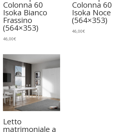
Colonna 60
Colonna 60
Isoka Bianco
Isoka Noce
Frassino
(564×353)
(564×353)
46,00
€
46,00
€
Letto
matrimoniale a