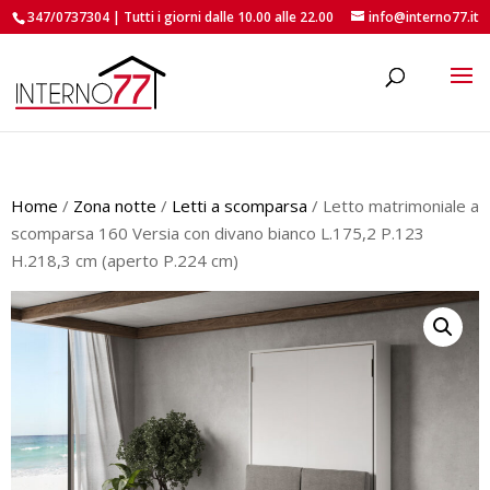
347/0737304 | Tutti i giorni dalle 10.00 alle 22.00
info@interno77.it
roducts
earch
Home
/
Zona notte
/
Letti a scomparsa
/ Letto matrimoniale a
scomparsa 160 Versia con divano bianco L.175,2 P.123
H.218,3 cm (aperto P.224 cm)