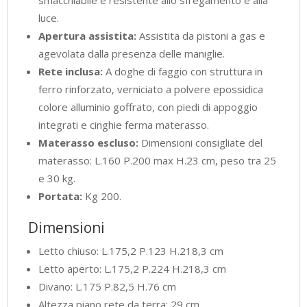
smacchiabile e resistente allo sfregamento e alla
luce.
Apertura assistita:
Assistita da pistoni a gas e
agevolata dalla presenza delle maniglie.
Rete inclusa:
A doghe di faggio con struttura in
ferro rinforzato, verniciato a polvere epossidica
colore alluminio goffrato, con piedi di appoggio
integrati e cinghie ferma materasso.
Materasso escluso:
Dimensioni consigliate del
materasso: L.160 P.200 max H.23 cm, peso tra 25
e 30 kg.
Portata:
Kg 200.
Dimensioni
Letto chiuso: L.175,2 P.123 H.218,3 cm
Letto aperto: L.175,2 P.224 H.218,3 cm
Divano: L.175 P.82,5 H.76 cm
Altezza piano rete da terra: 29 cm