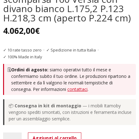
divano bianco L.175,2 P.123
H.218,3 cm (aperto P.224 cm)
4.062,00
€
✓ 10 rate tasso zero
·
✓ Spedizione in tutta Italia
·
✓ 100% Made in Italy
🗓️
Ordini di agosto:
siamo operativi tutto il mese e
confermiamo subito il tuo ordine. Le produzioni ripartono a
settembre e da lì valgono le normali tempistiche di
consegna. Per informazioni
contattaci
.
📦
Consegna in kit di montaggio
— i mobili Itamoby
vengono spediti smontati, con istruzioni e ferramenta incluse
per un assemblaggio semplice.
Letto
Aggiungi al carrello