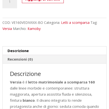
matrimoniale
a
scomparsa
160
COD:
VE160VEDIVXXX-BO
Categoria:
Letti a scomparsa
Tag:
Versia
Versia
Marchio:
Itamoby
con
divano
bianco
Descrizione
L.175,2
P.123
Recensioni (0)
H.218,3
cm
Descrizione
(aperto
Versia
è il
letto matrimoniale a scomparsa 160
P.224
dalle linee morbide e contemporanee: struttura
cm)
maggiorata, apertura assistita fluida e silenziosa,
quantità
finitura
bianco
. Il divano integrato lo rende
protagonista anche di giorno: seduta comoda quando