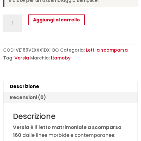
incluse per un assemblaggio semplice.
Letto
Aggiungi al carrello
matrimoniale
a
scomparsa
160
COD:
VE160VEXXX1DX-BO
Categoria:
Letti a scomparsa
Versia
Tag:
Versia
Marchio:
Itamoby
con
armadio
1
Descrizione
anta
dx
Recensioni (0)
bianco
L.225,2
Descrizione
P.40,5
Versia
è il
letto matrimoniale a scomparsa
H.218,3
160
dalle linee morbide e contemporanee:
cm