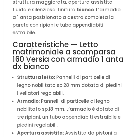
struttura maggiorata, apertura assistita
(aperto
fluida e silenziosa, finitura
bianco
. L’armadio
P.224
a 1 anta posizionato a destra completa la
cm)
parete con ripiani e tubo appendiabiti
quantità
estraibile.
Caratteristiche — Letto
matrimoniale a scomparsa
160 Versia con armadio 1 anta
dx bianco
Struttura letto:
Pannelli di particelle di
legno nobilitato sp.28 mm dotata di piedini
livellatori regolabili.
Armadio:
Pannelli di particelle di legno
nobilitato sp.18 mm. L’armadio è dotato di
tre ripiani, un tubo appendiabiti estraibile e
piedini regolabili.
Apertura assistita:
Assistita da pistoni a