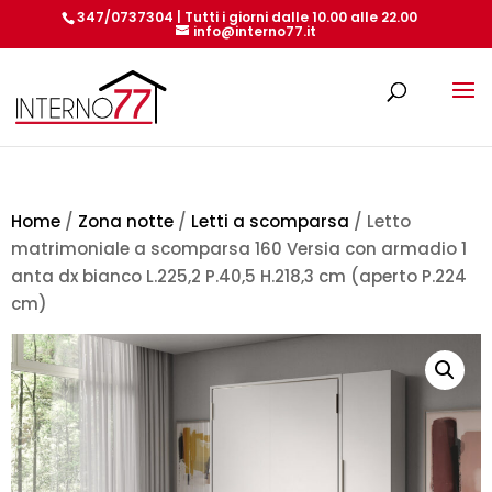
347/0737304 | Tutti i giorni dalle 10.00 alle 22.00
info@interno77.it
Products
search
Home
/
Zona notte
/
Letti a scomparsa
/ Letto
matrimoniale a scomparsa 160 Versia con armadio 1
anta dx bianco L.225,2 P.40,5 H.218,3 cm (aperto P.224
cm)