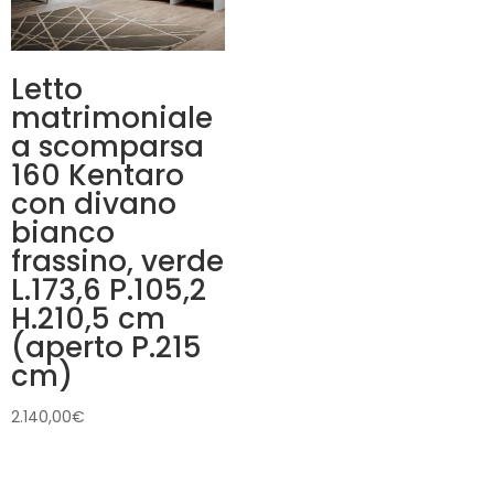
Letto
matrimoniale
a scomparsa
160 Kentaro
con divano
bianco
frassino, verde
L.173,6 P.105,2
H.210,5 cm
(aperto P.215
cm)
2.140,00
€