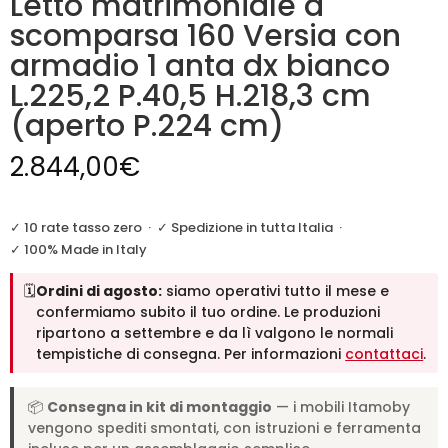
Letto matrimoniale a
scomparsa 160 Versia con
armadio 1 anta dx bianco
L.225,2 P.40,5 H.218,3 cm
(aperto P.224 cm)
2.844,00
€
✓ 10 rate tasso zero
·
✓ Spedizione in tutta Italia
·
✓ 100% Made in Italy
🗓️
Ordini di agosto:
siamo operativi tutto il mese e
confermiamo subito il tuo ordine. Le produzioni
ripartono a settembre e da lì valgono le normali
tempistiche di consegna. Per informazioni
contattaci
.
📦
Consegna in kit di montaggio
— i mobili Itamoby
vengono spediti smontati, con istruzioni e ferramenta