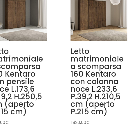
tto
Letto
trimoniale
matrimoniale
scomparsa
a scomparsa
0 Kentaro
160 Kentaro
n pensile
con colonna
ce L.173,6
noce L.233,6
39,2 H.250,5
P.39,2 H.210,5
 (aperto
cm (aperto
215 cm)
P.215 cm)
,00
€
1.820,00
€