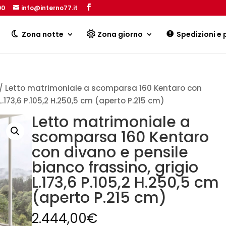
00
info@interno77.it
Products
search
Zona notte
Zona giorno
Spedizioni e
/ Letto matrimoniale a scomparsa 160 Kentaro con
L.173,6 P.105,2 H.250,5 cm (aperto P.215 cm)
Letto matrimoniale a
scomparsa 160 Kentaro
con divano e pensile
bianco frassino, grigio
L.173,6 P.105,2 H.250,5 cm
(aperto P.215 cm)
2.444,00
€