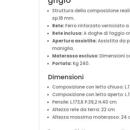
grigio
Struttura della composizione realiz
sp.18 mm.
Rete:
Ferro rinforzato verniciato a
Rete inclusa:
A doghe di faggio c
Apertura assistita:
Assistita da p
maniglia.
Materasso escluso:
Dimensioni co
Portata:
Kg 240.
Dimensioni
Composizione con letto chiuso: L.1
Composizione con letto aperto: L.1
Pensile: L.173,6 P.39,2 H.40 cm
Altezza rete da terra: 22 cm
Altezza massima materasso: 24