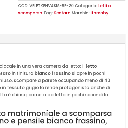
160
COD:
VELETKENVASIS-BF-20
Categoria:
Letti a
Kentaro
scomparsa
Tag:
Kentaro
Marchio:
Itamoby
con
divano
e
pensile
bianco
frassino,
grigio
locale in una vera camera da letto: il
letto
L.173,6
ntaro
in finitura
bianco frassino
si apre in pochi
P.105,2
richiuso, scompare a parete occupando meno di 40
H.250,5
o in tessuto grigio lo rende protagonista anche di
cm
to è chiuso, camera da letto in pochi secondi la
(aperto
P.215
tto matrimoniale a scomparsa
cm)
o e pensile bianco frassino,
quantità