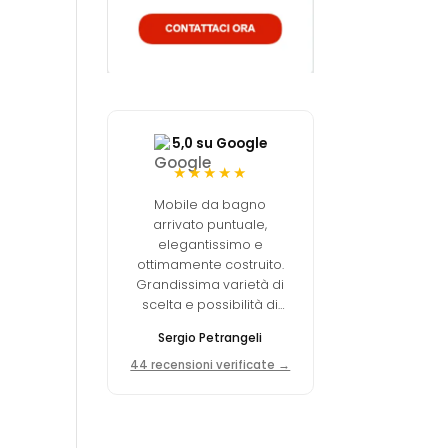
5,0 su Google
★★★★★
Mobile da bagno
arrivato puntuale,
elegantissimo e
ottimamente costruito.
Grandissima varietà di
scelta e possibilità di
personalizzare. La qualità
Sergio Petrangeli
dei materiali è
decisamente elevata.
44 recensioni verificate →