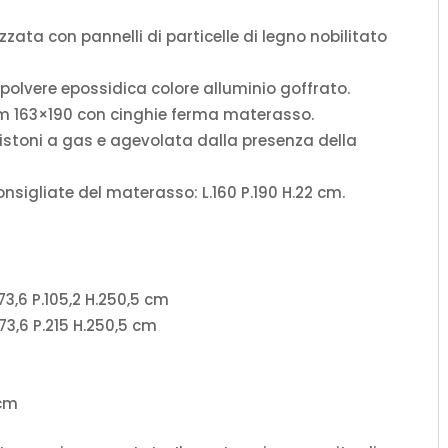
zata con pannelli di particelle di legno nobilitato
 polvere epossidica colore alluminio goffrato.
m 163×190 con cinghie ferma materasso.
istoni a gas e agevolata dalla presenza della
nsigliate del materasso: L.160 P.190 H.22 cm.
73,6 P.105,2 H.250,5 cm
73,6 P.215 H.250,5 cm
 cm