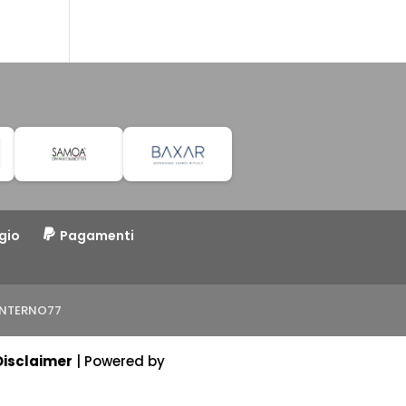
gio
Pagamenti
o INTERNO77
Disclaimer
| Powered by