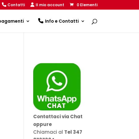
Contatti
Il mio account
0 Elementi
 pagamenti
Info e Contatti
Contattaci via Chat
oppure
Chiamaci al
Tel 347