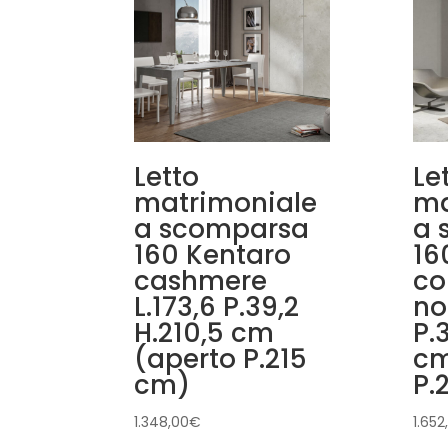
Letto
Le
matrimoniale
ma
a scomparsa
a 
160 Kentaro
16
cashmere
co
L.173,6 P.39,2
no
H.210,5 cm
P.
(aperto P.215
cm
cm)
P.
1.348,00
€
1.652