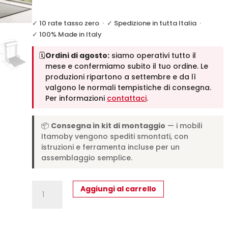
✓ 10 rate tasso zero
·
✓ Spedizione in tutta Italia
·
✓ 100% Made in Italy
🗓️
Ordini di agosto:
siamo operativi tutto il
mese e confermiamo subito il tuo ordine. Le
produzioni ripartono a settembre e da lì
valgono le normali tempistiche di consegna.
Per informazioni
contattaci
.
📦
Consegna in kit di montaggio
— i mobili
Itamoby vengono spediti smontati, con
istruzioni e ferramenta incluse per un
assemblaggio semplice.
Letto
Aggiungi al carrello
matrimoniale
a
scomparsa