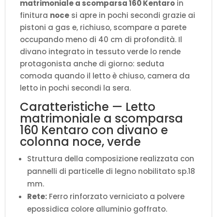
matrimoniale a scomparsa 160 Kentaro
in
(aperto
finitura
noce
si apre in pochi secondi grazie ai
P.215
pistoni a gas e, richiuso, scompare a parete
cm)
occupando meno di 40 cm di profondità. Il
quantità
divano integrato in tessuto verde lo rende
protagonista anche di giorno: seduta
comoda quando il letto è chiuso, camera da
letto in pochi secondi la sera.
Caratteristiche — Letto
matrimoniale a scomparsa
160 Kentaro con divano e
colonna noce, verde
Struttura della composizione realizzata con
pannelli di particelle di legno nobilitato sp.18
mm.
Rete:
Ferro rinforzato verniciato a polvere
epossidica colore alluminio goffrato.