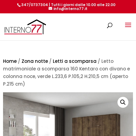
347/0737304 | Tutti i giorni dalle 10.00 alle 22.00
info@interno77.it
Products
search
Home
/
Zona notte
/
Letti a scomparsa
/ Letto
matrimoniale a scomparsa 160 Kentaro con divano e
colonna noce, verde L.233,6 P.105,2 H.210,5 cm (aperto
P.215 cm)