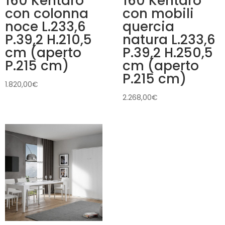
160 Kentaro
160 Kentaro
con colonna
con mobili
noce L.233,6
quercia
P.39,2 H.210,5
natura L.233,6
cm (aperto
P.39,2 H.250,5
P.215 cm)
cm (aperto
P.215 cm)
1.820,00
€
2.268,00
€