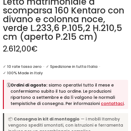
Letto matrimoniale a
scomparsa 160 Kentaro con
divano e colonna noce,
verde L.233,6 P.105,2 H.210,5
cm (aperto P.215 cm)
2.612,00
€
✓ 10 rate tasso zero
·
✓ Spedizione in tutta Italia
·
✓ 100% Made in Italy
🗓️
Ordini di agosto:
siamo operativi tutto il mese e
confermiamo subito il tuo ordine. Le produzioni
ripartono a settembre e da lì valgono le normali
tempistiche di consegna. Per informazioni
contattaci
.
📦
Consegna in kit di montaggio
— i mobili Itamoby
vengono spediti smontati, con istruzioni e ferramenta