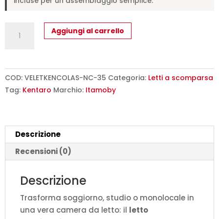
incluse per un assemblaggio semplice.
Letto
Aggiungi al carrello
matrimoniale
a
scomparsa
160
COD:
VELETKENCOLAS-NC-35
Categoria:
Letti a scomparsa
Kentaro
Tag:
Kentaro
Marchio:
Itamoby
con
divano
e
Descrizione
colonna
noce,
Recensioni (0)
verde
L.233,6
Descrizione
P.105,2
Trasforma soggiorno, studio o monolocale in
H.210,5
una vera camera da letto: il
letto
cm