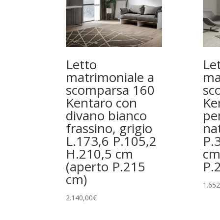
Letto
Le
matrimoniale a
ma
scomparsa 160
sc
Kentaro con
Ke
divano bianco
pe
frassino, grigio
na
L.173,6 P.105,2
P.
H.210,5 cm
cm
(aperto P.215
P.
cm)
1.652
2.140,00
€