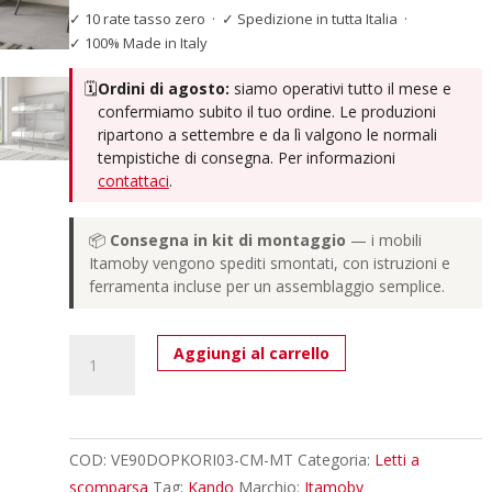
✓ 10 rate tasso zero
·
✓ Spedizione in tutta Italia
·
✓ 100% Made in Italy
🗓️
Ordini di agosto:
siamo operativi tutto il mese e
confermiamo subito il tuo ordine. Le produzioni
ripartono a settembre e da lì valgono le normali
tempistiche di consegna. Per informazioni
contattaci
.
📦
Consegna in kit di montaggio
— i mobili
Itamoby vengono spediti smontati, con istruzioni e
ferramenta incluse per un assemblaggio semplice.
Letto
Aggiungi al carrello
doppio
a
scomparsa
Kando
COD:
VE90DOPKORI03-CM-MT
Categoria:
Letti a
con
scomparsa
Tag:
Kando
Marchio:
Itamoby