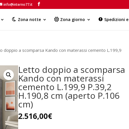
info@interno77.it
Products
search
Zona notte
Zona giorno
Spedizioni 
to doppio a scomparsa Kando con materassi cemento L.199,9
Letto doppio a scomparsa
Kando con materassi
cemento L.199,9 P.39,2
H.190,8 cm (aperto P.106
cm)
2.516,00
€