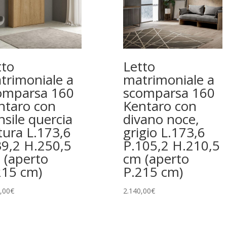
tto
Letto
trimoniale a
matrimoniale a
omparsa 160
scomparsa 160
ntaro con
Kentaro con
nsile quercia
divano noce,
tura L.173,6
grigio L.173,6
39,2 H.250,5
P.105,2 H.210,5
 (aperto
cm (aperto
215 cm)
P.215 cm)
,00
€
2.140,00
€