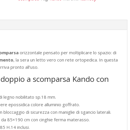
materassi
cemento
L.199,9
P.39,2
H.190,8
cm
(aperto
comparsa
orizzontale pensato per moltiplicare lo spazio: di
P.106
mento
, la sera un letto vero con rete ortopedica. In questa
cm)
arriva pronto all’uso.
quantità
o doppio a scomparsa Kando con
 di legno nobilitato sp.18 mm.
ere epossidica colore alluminio goffrato.
 bloccaggio di sicurezza con maniglie di sgancio laterali.
e da 85×190 cm con cinghie ferma materasso.
5 H.14 inclusi.