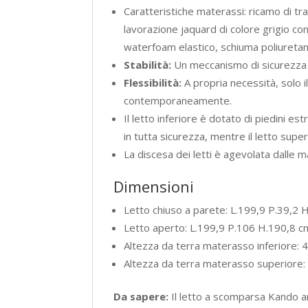
Caratteristiche materassi: ricamo di 
lavorazione jaquard di colore grigio con
waterfoam elastico, schiuma poliuretan
Stabilità:
Un meccanismo di sicurezza in
Flessibilità:
A propria necessità, solo il
contemporaneamente.
Il letto inferiore è dotato di piedini es
in tutta sicurezza, mentre il letto supe
La discesa dei letti è agevolata dalle m
Dimensioni
Letto chiuso a parete: L.199,9 P.39,2 
Letto aperto: L.199,9 P.106 H.190,8 c
Altezza da terra materasso inferiore: 
Altezza da terra materasso superiore
Da sapere:
Il letto a scomparsa Kando ar