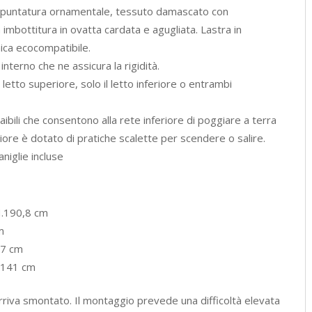
trapuntatura ornamentale, tessuto damascato con
 imbottitura in ovatta cardata e agugliata. Lastra in
ica ecocompatibile.
terno che ne assicura la rigidità.
 letto superiore, solo il letto inferiore o entrambi
traibili che consentono alla rete inferiore di poggiare a terra
riore è dotato di pratiche scalette per scendere o salire.
aniglie incluse
H.190,8 cm
m
47 cm
: 141 cm
riva smontato. Il montaggio prevede una difficoltà elevata