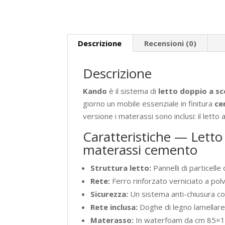
Descrizione
Recensioni (0)
Descrizione
Kando
è il sistema di
letto doppio a s
giorno un mobile essenziale in finitura
ce
versione i materassi sono inclusi: il letto 
Caratteristiche — Lett
materassi cemento
Struttura letto:
Pannelli di particelle
Rete:
Ferro rinforzato verniciato a polv
Sicurezza:
Un sistema anti-chiusura con
Rete inclusa:
Doghe di legno lamellar
Materasso:
In waterfoam da cm 85×18