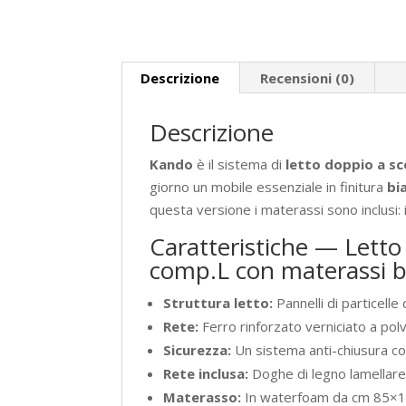
Descrizione
Recensioni (0)
Descrizione
Kando
è il sistema di
letto doppio a s
giorno un mobile essenziale in finitura
bi
questa versione i materassi sono inclusi: il
Caratteristiche — Lett
comp.L con materassi b
Struttura letto:
Pannelli di particelle
Rete:
Ferro rinforzato verniciato a polv
Sicurezza:
Un sistema anti-chiusura con
Rete inclusa:
Doghe di legno lamellar
Materasso:
In waterfoam da cm 85×18