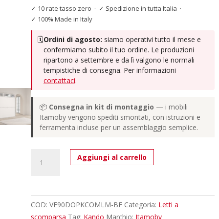
✓ 10 rate tasso zero
·
✓ Spedizione in tutta Italia
·
✓ 100% Made in Italy
🗓️
Ordini di agosto:
siamo operativi tutto il mese e
confermiamo subito il tuo ordine. Le produzioni
ripartono a settembre e da lì valgono le normali
tempistiche di consegna. Per informazioni
contattaci
.
📦
Consegna in kit di montaggio
— i mobili
Itamoby vengono spediti smontati, con istruzioni e
ferramenta incluse per un assemblaggio semplice.
Letto
Aggiungi al carrello
doppio
a
scomparsa
Kando
COD:
VE90DOPKCOMLM-BF
Categoria:
Letti a
comp.L
scomparsa
Tag:
Kando
Marchio:
Itamoby