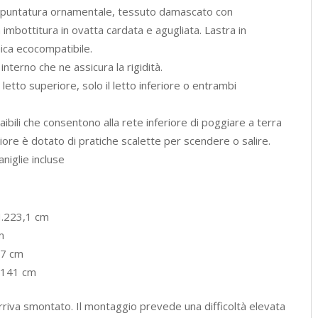
trapuntatura ornamentale, tessuto damascato con
 imbottitura in ovatta cardata e agugliata. Lastra in
ica ecocompatibile.
terno che ne assicura la rigidità.
 letto superiore, solo il letto inferiore o entrambi
traibili che consentono alla rete inferiore di poggiare a terra
riore è dotato di pratiche scalette per scendere o salire.
aniglie incluse
H.223,1 cm
m
47 cm
: 141 cm
riva smontato. Il montaggio prevede una difficoltà elevata