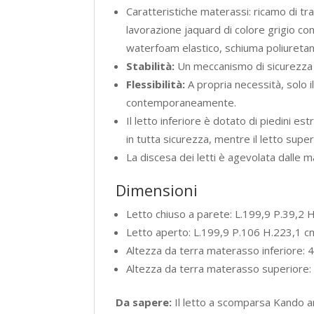
Caratteristiche materassi: ricamo di 
lavorazione jaquard di colore grigio con
waterfoam elastico, schiuma poliuretan
Stabilità:
Un meccanismo di sicurezza in
Flessibilità:
A propria necessità, solo il
contemporaneamente.
Il letto inferiore è dotato di piedini es
in tutta sicurezza, mentre il letto supe
La discesa dei letti è agevolata dalle m
Dimensioni
Letto chiuso a parete: L.199,9 P.39,2 
Letto aperto: L.199,9 P.106 H.223,1 c
Altezza da terra materasso inferiore: 
Altezza da terra materasso superiore
Da sapere:
Il letto a scomparsa Kando ar