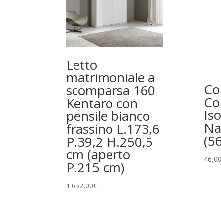
Letto
matrimoniale a
Col
scomparsa 160
Co
Kentaro con
Is
pensile bianco
Na
frassino L.173,6
(5
P.39,2 H.250,5
cm (aperto
46,0
P.215 cm)
1.652,00
€