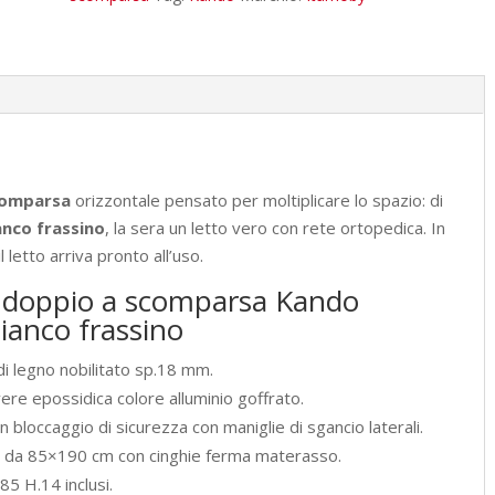
con
materassi
bianco
frassino
L.199,9
P.39,2
H.223,1
comparsa
orizzontale pensato per moltiplicare lo spazio: di
cm
anco frassino
, la sera un letto vero con rete ortopedica. In
(aperto
 letto arriva pronto all’uso.
P.106
o doppio a scomparsa Kando
cm)
ianco frassino
quantità
 di legno nobilitato sp.18 mm.
ere epossidica colore alluminio goffrato.
 bloccaggio di sicurezza con maniglie di sgancio laterali.
e da 85×190 cm con cinghie ferma materasso.
5 H.14 inclusi.