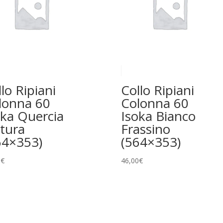
lo Ripiani
Collo Ripiani
lonna 60
Colonna 60
oka Quercia
Isoka Bianco
tura
Frassino
64×353)
(564×353)
0
€
46,00
€