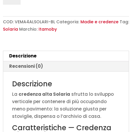
moderna
4
ante
COD:
VEMA4ALSOLARI-BL
Categoria:
Madie e credenze
Tag:
90x35x110
Solaria
Marchio:
Itamoby
cm
Solaria
bianco
Descrizione
lucido
quantità
Recensioni (0)
Descrizione
La
credenza alta Solaria
sfrutta lo sviluppo
verticale per contenere di più occupando
meno pavimento: la soluzione giusta per
stoviglie, dispensa o l’archivio di casa.
Caratteristiche — Credenza