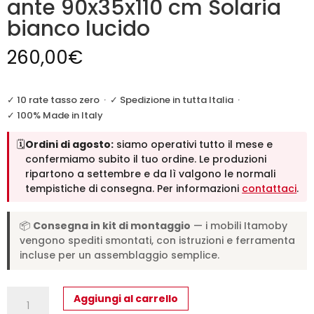
ante 90x35x110 cm Solaria
bianco lucido
260,00
€
✓ 10 rate tasso zero
·
✓ Spedizione in tutta Italia
·
✓ 100% Made in Italy
🗓️
Ordini di agosto:
siamo operativi tutto il mese e
confermiamo subito il tuo ordine. Le produzioni
ripartono a settembre e da lì valgono le normali
tempistiche di consegna. Per informazioni
contattaci
.
📦
Consegna in kit di montaggio
— i mobili Itamoby
vengono spediti smontati, con istruzioni e ferramenta
incluse per un assemblaggio semplice.
Credenza
Aggiungi al carrello
alta