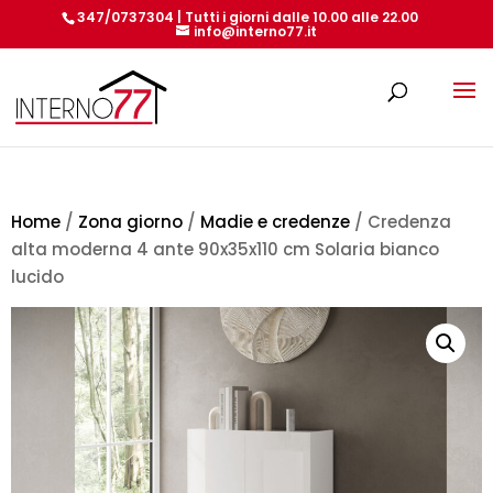
347/0737304 | Tutti i giorni dalle 10.00 alle 22.00
info@interno77.it
Products
search
Home
/
Zona giorno
/
Madie e credenze
/ Credenza
alta moderna 4 ante 90x35x110 cm Solaria bianco
lucido