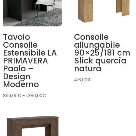
Tavolo
Consolle
Consolle
allungabile
Estensibile LA
90×25/181 cm
PRIMAVERA
Slick quercia
Paolo –
natura
Design
416,00
€
Moderno
Fascia
899,00
€
-
1.380,00
€
di
prezzo:
da
899,00€
a