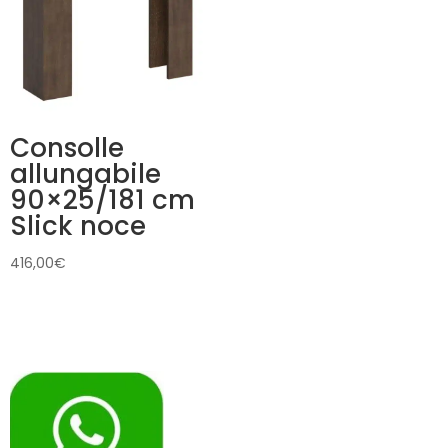
1.380,00€
Consolle
allungabile
90×25/181 cm
Slick noce
416,00
€