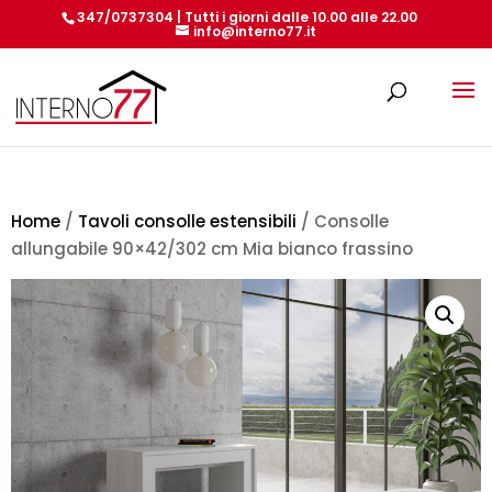
347/0737304 | Tutti i giorni dalle 10.00 alle 22.00
info@interno77.it
Products
search
Home
/
Tavoli consolle estensibili
/ Consolle
allungabile 90×42/302 cm Mia bianco frassino