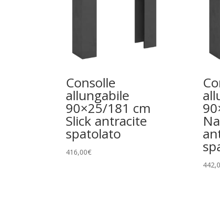
Consolle
Co
allungabile
all
90×25/181 cm
90
Slick antracite
Na
spatolato
an
sp
416,00
€
442,