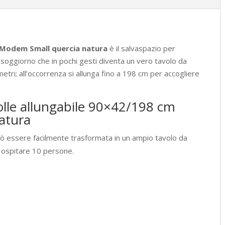
 Modem Small quercia natura
è il salvaspazio per
o soggiorno che in pochi gesti diventa un vero tavolo da
etri; all’occorrenza si allunga fino a 198 cm per accogliere
olle allungabile 90×42/198 cm
atura
uò essere facilmente trasformata in un ampio tavolo da
i ospitare 10 persone.