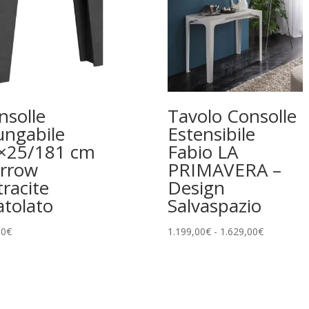
nsolle
Tavolo Consolle
ungabile
Estensibile
×25/181 cm
Fabio LA
rrow
PRIMAVERA –
tracite
Design
atolato
Salvaspazio
Fascia
00
€
1.199,00
€
-
1.629,00
€
di
prezzo:
da
1.199,00€