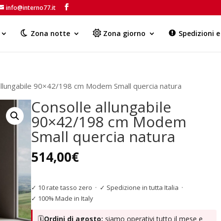
info@interno77.it
Products
search
Zona notte
Zona giorno
Spedizioni 
allungabile 90×42/198 cm Modem Small quercia natura
Consolle allungabile
90×42/198 cm Modem
Small quercia natura
514,00
€
✓ 10 rate tasso zero
·
✓ Spedizione in tutta Italia
·
✓ 100% Made in Italy
🗓️
Ordini di agosto:
siamo operativi tutto il mese e