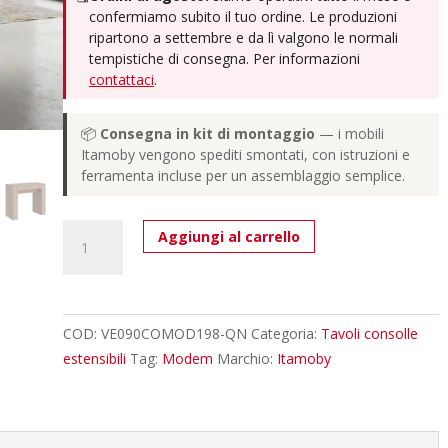
confermiamo subito il tuo ordine. Le produzioni
ripartono a settembre e da lì valgono le normali
tempistiche di consegna. Per informazioni
contattaci
.
📦
Consegna in kit di montaggio
— i mobili
Itamoby vengono spediti smontati, con istruzioni e
ferramenta incluse per un assemblaggio semplice.
Consolle
Aggiungi al carrello
allungabile
90x42/198
cm
Modem
COD:
VE090COMOD198-QN
Categoria:
Tavoli consolle
Small
estensibili
Tag:
Modem
Marchio:
Itamoby
quercia
natura
quantità