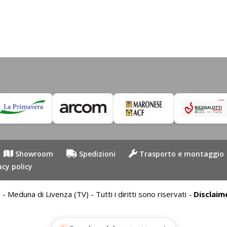
a
1.629,00€
Showroom
Spedizioni
Trasporto e montaggio
acy policy
duna di Livenza (TV) - Tutti i diritti sono riservati -
Disclaim