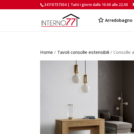
347/0737304 | Tutti i giorni dalle 10.00 alle 22.00
Arredobagno
Home
/
Tavoli consolle estensibili
/ Consolle 