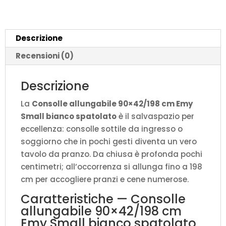
bianco
spatolato
quantità
Descrizione
Recensioni (0)
Descrizione
La
Consolle allungabile 90×42/198 cm Emy
Small bianco spatolato
è il salvaspazio per
eccellenza: consolle sottile da ingresso o
soggiorno che in pochi gesti diventa un vero
tavolo da pranzo. Da chiusa è profonda pochi
centimetri; all’occorrenza si allunga fino a 198
cm per accogliere pranzi e cene numerose.
Caratteristiche — Consolle
allungabile 90×42/198 cm
Emy Small bianco spatolato