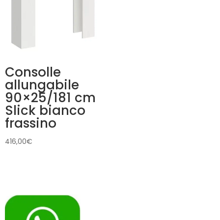
Consolle
allungabile
90×25/181 cm
Slick bianco
frassino
416,00
€