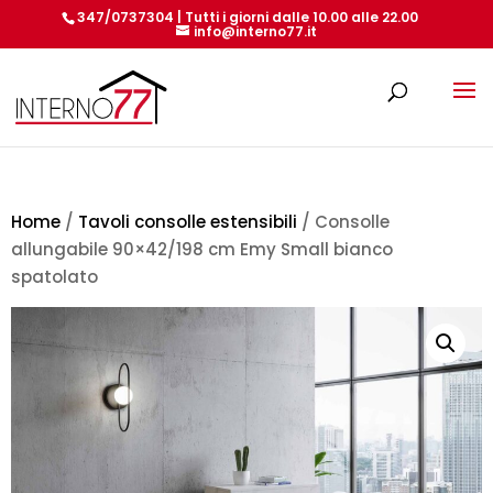
347/0737304 | Tutti i giorni dalle 10.00 alle 22.00
info@interno77.it
Products
search
Home
/
Tavoli consolle estensibili
/ Consolle
allungabile 90×42/198 cm Emy Small bianco
spatolato