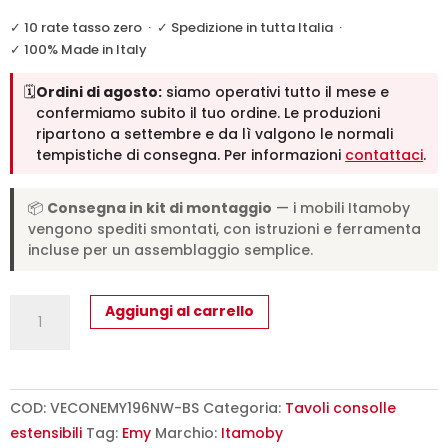
✓ 10 rate tasso zero
·
✓ Spedizione in tutta Italia
·
✓ 100% Made in Italy
🗓️
Ordini di agosto:
siamo operativi tutto il mese e
confermiamo subito il tuo ordine. Le produzioni
ripartono a settembre e da lì valgono le normali
tempistiche di consegna. Per informazioni
contattaci
.
📦
Consegna in kit di montaggio
— i mobili Itamoby
vengono spediti smontati, con istruzioni e ferramenta
incluse per un assemblaggio semplice.
Consolle
Aggiungi al carrello
allungabile
90x42/198
cm
Emy
COD:
VECONEMY196NW-BS
Categoria:
Tavoli consolle
Small
estensibili
Tag:
Emy
Marchio:
Itamoby