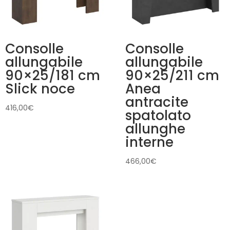
Consolle
Consolle
allungabile
allungabile
90×25/181 cm
90×25/211 cm
Slick noce
Anea
antracite
416,00
€
spatolato
allunghe
interne
466,00
€