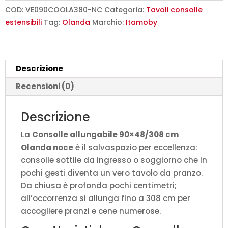
Olanda
COD:
VE090COOLA380-NC
Categoria:
Tavoli consolle
noce
estensibili
Tag:
Olanda
Marchio:
Itamoby
quantità
Descrizione
Recensioni (0)
Descrizione
La
Consolle allungabile 90×48/308 cm
Olanda noce
è il salvaspazio per eccellenza:
consolle sottile da ingresso o soggiorno che in
pochi gesti diventa un vero tavolo da pranzo.
Da chiusa è profonda pochi centimetri;
all’occorrenza si allunga fino a 308 cm per
accogliere pranzi e cene numerose.