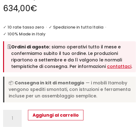
634,00
€
✓ 10 rate tasso zero
·
✓ Spedizione in tutta Italia
·
✓ 100% Made in Italy
🗓️
Ordini di agosto:
siamo operativi tutto il mese e
confermiamo subito il tuo ordine. Le produzioni
ripartono a settembre e da lì valgono le normali
tempistiche di consegna. Per informazioni
contattaci
.
📦
Consegna in kit di montaggio
— i mobili Itamoby
vengono spediti smontati, con istruzioni e ferramenta
incluse per un assemblaggio semplice.
Consolle
Aggiungi al carrello
allungabile
90x48/308
cm