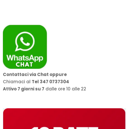
prezzo:
da
1.189,00€
a
1.599,00€
Contattaci via Chat oppure
Chiamaci al
Tel 347 0737304
Attivo 7 giorni su 7
dalle ore 10 alle 22