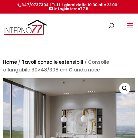
347/0737304 | Tutti i giorni dalle 10.00 alle 22.00
info@interno77.it
Products
search
Home
/
Tavoli consolle estensibili
/ Consolle
allungabile 90×48/308 cm Olanda noce