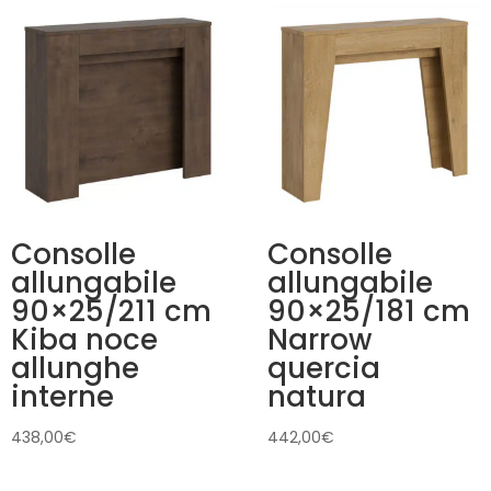
Consolle
Consolle
allungabile
allungabile
90×25/211 cm
90×25/181 cm
Kiba noce
Narrow
allunghe
quercia
interne
natura
438,00
€
442,00
€