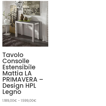
Tavolo
Consolle
Estensibile
Mattia LA
PRIMAVERA –
Design HPL
Legno
Fascia
1.189,00
€
-
1.599,00
€
di