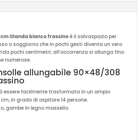
 cm Olanda bianco frassino
è il salvaspazio per
esso o soggiorno che in pochi gesti diventa un vero
da pochi centimetri; all’occorrenza si allunga fino
ene numerose.
nsolle allungabile 90×48/308
assino
uò essere facilmente trasformata in un ampio
cm, in grado di ospitare 14 persone.
ato, gambe in legno massello.