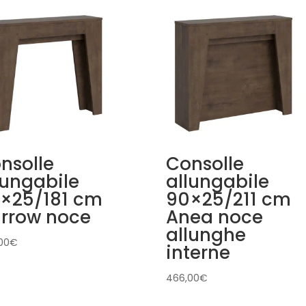
nsolle
Consolle
lungabile
allungabile
×25/181 cm
90×25/211 cm
rrow noce
Anea noce
allunghe
00
€
interne
466,00
€