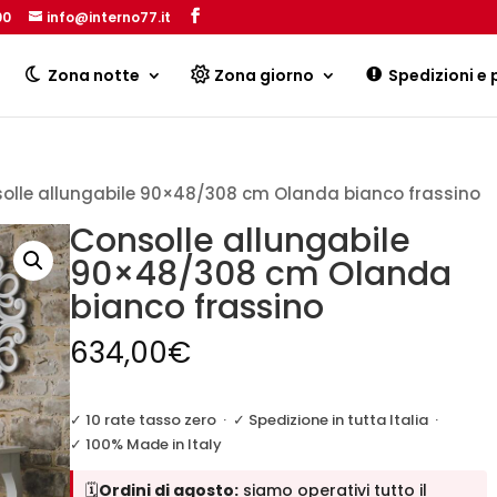
00
info@interno77.it
Products
search
Zona notte
Zona giorno
Spedizioni e
olle allungabile 90×48/308 cm Olanda bianco frassino
Consolle allungabile
90×48/308 cm Olanda
bianco frassino
634,00
€
✓ 10 rate tasso zero
·
✓ Spedizione in tutta Italia
·
✓ 100% Made in Italy
🗓️
Ordini di agosto:
siamo operativi tutto il