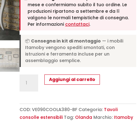
mese e confermiamo subito il tuo ordine. Le
produzioni ripartono a settembre e da lì
valgono le normali tempistiche di consegna.
Per informazioni
contattaci
.
📦
Consegna in kit di montaggio
— i mobili
Itamoby vengono spediti smontati, con
istruzioni e ferramenta incluse per un
assemblaggio semplice.
Consolle
Aggiungi al carrello
allungabile
90x48/308
cm
Olanda
COD:
VE090COOLA380-BF
Categoria:
Tavoli
bianco
consolle estensibili
Tag:
Olanda
Marchio:
Itamoby
frassino
quantità