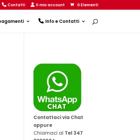
Contatti
Il mio account
0 Elementi
 pagamenti
Info e Contatti
Contattaci via Chat
oppure
Chiamaci al
Tel 347