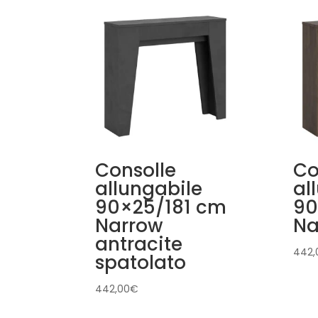
Consolle
Co
allungabile
al
90×25/181 cm
90
Narrow
Na
antracite
442,
spatolato
442,00
€