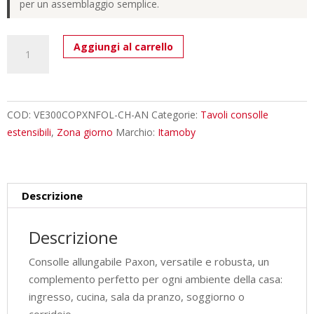
per un assemblaggio semplice.
Consolle
Aggiungi al carrello
allungabile
90x40/300
cm
Paxon
COD:
VE300COPXNFOL-CH-AN
Categorie:
Tavoli consolle
cashmere
estensibili
,
Zona giorno
Marchio:
Itamoby
quantità
Descrizione
Descrizione
Consolle allungabile Paxon, versatile e robusta, un
complemento perfetto per ogni ambiente della casa:
ingresso, cucina, sala da pranzo, soggiorno o
corridoio.