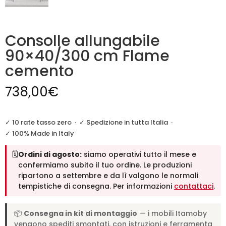
Consolle allungabile
90×40/300 cm Flame
cemento
738,00
€
✓ 10 rate tasso zero
·
✓ Spedizione in tutta Italia
·
✓ 100% Made in Italy
🗓️
Ordini di agosto:
siamo operativi tutto il mese e
confermiamo subito il tuo ordine. Le produzioni
ripartono a settembre e da lì valgono le normali
tempistiche di consegna. Per informazioni
contattaci
.
📦
Consegna in kit di montaggio
— i mobili Itamoby
vengono spediti smontati, con istruzioni e ferramenta