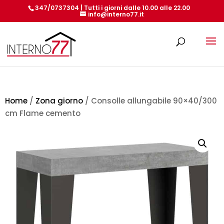
347/0737304 | Tutti i giorni dalle 10.00 alle 22.00
info@interno77.it
Products
search
Home
/
Zona giorno
/ Consolle allungabile 90×40/300
cm Flame cemento