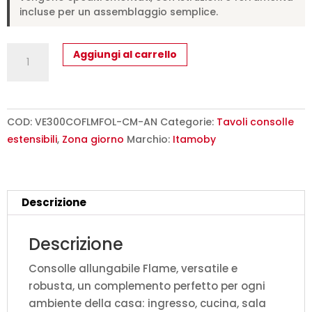
incluse per un assemblaggio semplice.
Consolle
Aggiungi al carrello
allungabile
90x40/300
cm
Flame
COD:
VE300COFLMFOL-CM-AN
Categorie:
Tavoli consolle
cemento
estensibili
,
Zona giorno
Marchio:
Itamoby
quantità
Descrizione
Descrizione
Consolle allungabile Flame, versatile e
robusta, un complemento perfetto per ogni
ambiente della casa: ingresso, cucina, sala