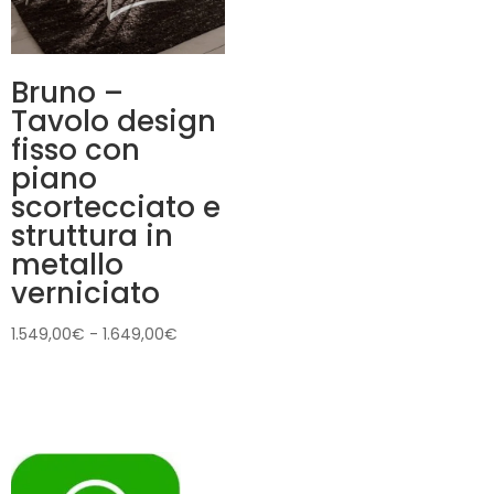
Bruno –
Tavolo design
fisso con
piano
scortecciato e
struttura in
metallo
verniciato
Fascia
1.549,00
€
-
1.649,00
€
di
prezzo:
da
1.549,00€
a
1.649,00€